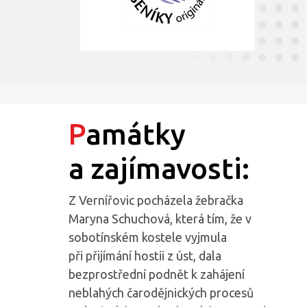
Památky
a zajímavosti:
Z Vernířovic pocházela žebračka
Maryna Schuchová, která tím, že v
sobotínském kostele vyjmula
při přijímání hostii z úst, dala
bezprostřední podnět k zahájení
neblahých čarodějnických procesů