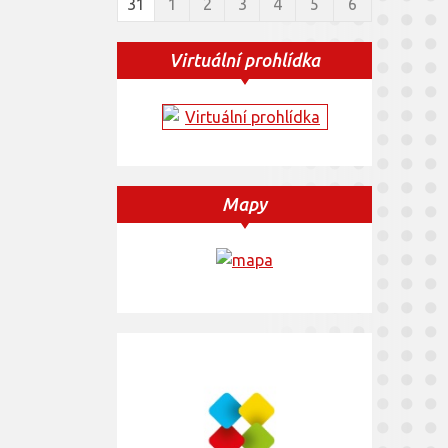
31
1
2
3
4
5
6
Virtuální prohlídka
Mapy