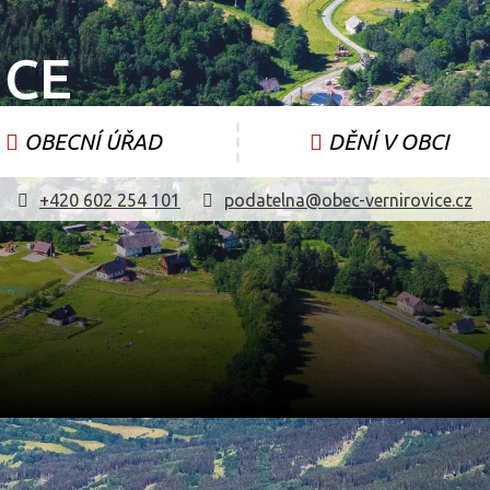
ICE
OBECNÍ ÚŘAD
DĚNÍ V OBCI
+420 602 254 101
podatelna@obec-vernirovice.cz