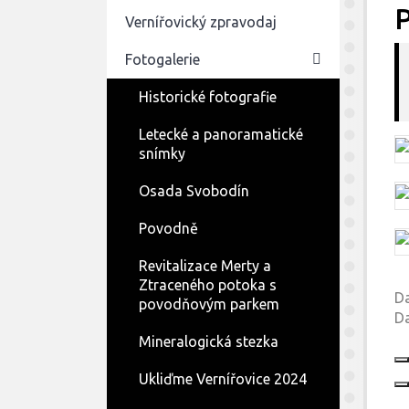
Vernířovický zpravodaj
Fotogalerie
Historické fotografie
Pohlednice obce
Letecké a panoramatické
snímky
Osada Svobodín
Povodně
Revitalizace Merty a
Ztraceného potoka s
Da
povodňovým parkem
Da
Mineralogická stezka
Ukliďme Vernířovice 2024