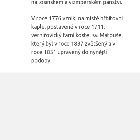
na losinském a vízmberském panství.
V roce 1776 vznikl na místě hřbitovní
kaple, postavené v roce 1711,
vernířovický farní kostel sv. Matouše,
který byl v roce 1837 zvětšený a v
roce 1851 upravený do nynější
podoby.