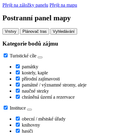
Přejít na záložky panelu
Přejít na mapu
Postranní panel mapy
Vrstvy
Plánovač tras
Vyhledávání
Kategorie bodů zájmu
Turistické cíle
památky
kostely, kaple
přírodní zajímavosti
památné / významné stromy, aleje
naučné stezky
chráněná území a rezervace
Instituce
obecní / městské úřady
knihovny
hasiči