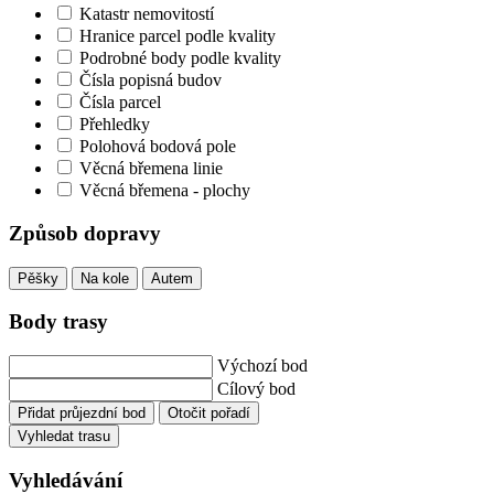
Katastr nemovitostí
Hranice parcel podle kvality
Podrobné body podle kvality
Čísla popisná budov
Čísla parcel
Přehledky
Polohová bodová pole
Věcná břemena linie
Věcná břemena - plochy
Způsob dopravy
Pěšky
Na kole
Autem
Body trasy
Výchozí bod
Cílový bod
Přidat průjezdní bod
Otočit pořadí
Vyhledat trasu
Vyhledávání