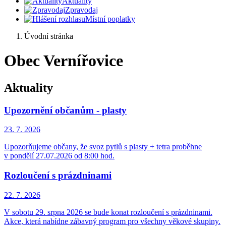
Aktuality
Zpravodaj
Místní poplatky
Úvodní stránka
Obec Vernířovice
Aktuality
Upozornění občanům - plasty
23. 7.
2026
Upozorňujeme občany, že svoz pytlů s plasty + tetra proběhne
v pondělí 27.07.2026 od 8:00 hod.
Rozloučení s prázdninami
22. 7.
2026
V sobotu 29. srpna 2026 se bude konat rozloučení s prázdninami.
Akce, která nabídne zábavný program pro všechny věkové skupiny.