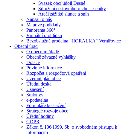
Svazek obcí údolí Desné
Sdružení cestovního ruchu Jeseníky
Areál zážitků slunce a sníh
Napsali o nás
Mapové podklady
Panorama 360°
Virtuální prohlídka
Bezobslužná prodejna "HORALKA" Vernířovice
Obecní úřad
O obecním úřadě
Obecně závazné vyhlášky
Dotace
Povinné informace
Rozpočet a rozpočtová opatření
Územní plán obce
Úřední deska
Usnesení
Smlouvy
e-podatelna
Formuláře ke stažení
Strategie rozvoje obce
Úřední hodiny
GDPR
Zákon č. 106⁄1999, Sb. o svobodném přístupu k
informacím