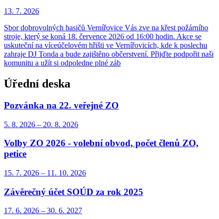
13. 7.
2026
Sbor dobrovolných hasičů Vernířovice Vás zve na křest požárního
stroje, který se koná 18. července 2026 od 16:00 hodin. Akce se
uskuteční na víceúčelovém hřišti ve Vernířovicích, kde k poslechu
zahraje DJ Tonda a bude zajištěno občerstvení. Přijďte podpořit naši
komunitu a užít si odpoledne plné záb
Úřední deska
Pozvánka na 22. veřejné ZO
5. 8.
2026
–
20. 8.
2026
Volby ZO 2026 - volební obvod, počet členů ZO,
petice
15. 7.
2026
–
11. 10.
2026
Závěrečný účet SOÚD za rok 2025
17. 6.
2026
–
30. 6.
2027