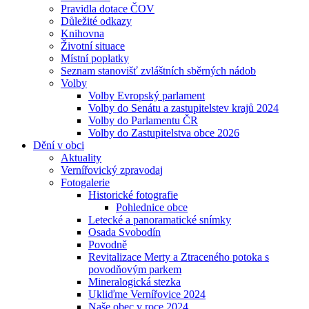
Pravidla dotace ČOV
Důležité odkazy
Knihovna
Životní situace
Místní poplatky
Seznam stanovišť zvláštních sběrných nádob
Volby
Volby Evropský parlament
Volby do Senátu a zastupitelstev krajů 2024
Volby do Parlamentu ČR
Volby do Zastupitelstva obce 2026
Dění v obci
Aktuality
Vernířovický zpravodaj
Fotogalerie
Historické fotografie
Pohlednice obce
Letecké a panoramatické snímky
Osada Svobodín
Povodně
Revitalizace Merty a Ztraceného potoka s
povodňovým parkem
Mineralogická stezka
Ukliďme Vernířovice 2024
Naše obec v roce 2024