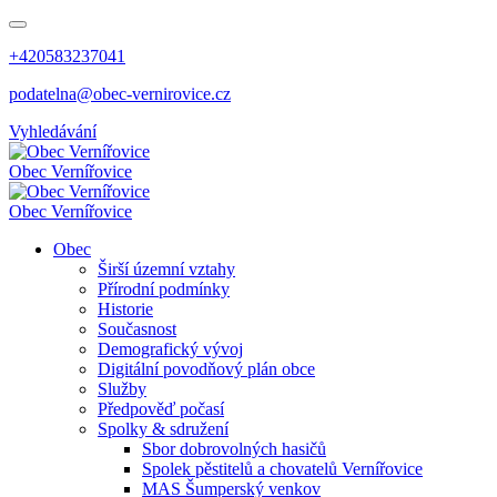
+420583237041
podatelna@obec-vernirovice.cz
Vyhledávání
Obec
Vernířovice
Obec
Vernířovice
Obec
Širší územní vztahy
Přírodní podmínky
Historie
Současnost
Demografický vývoj
Digitální povodňový plán obce
Služby
Předpověď počasí
Spolky & sdružení
Sbor dobrovolných hasičů
Spolek pěstitelů a chovatelů Vernířovice
MAS Šumperský venkov