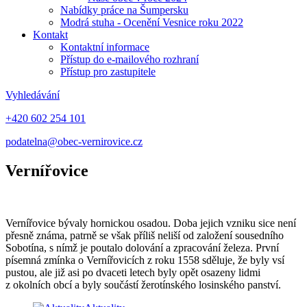
Nabídky práce na Šumpersku
Modrá stuha - Ocenění Vesnice roku 2022
Kontakt
Kontaktní informace
Přístup do e-mailového rozhraní
Přístup pro zastupitele
Vyhledávání
+420 602 254 101
podatelna@obec-vernirovice.cz
Vernířovice
Vernířovice bývaly hornickou osadou. Doba jejich vzniku sice není
přesně známa, patrně se však příliš neliší od založení sousedního
Sobotína, s nímž je poutalo dolování a zpracování železa. První
písemná zmínka o Vernířovicích z roku 1558 sděluje, že byly vsí
pustou, ale již asi po dvaceti letech byly opět osazeny lidmi
z okolních obcí a byly součástí žerotínského losinského panství.