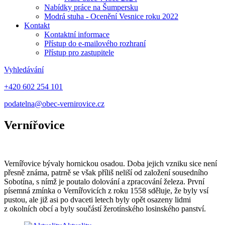
Nabídky práce na Šumpersku
Modrá stuha - Ocenění Vesnice roku 2022
Kontakt
Kontaktní informace
Přístup do e-mailového rozhraní
Přístup pro zastupitele
Vyhledávání
+420 602 254 101
podatelna@obec-vernirovice.cz
Vernířovice
Vernířovice bývaly hornickou osadou. Doba jejich vzniku sice není
přesně známa, patrně se však příliš neliší od založení sousedního
Sobotína, s nímž je poutalo dolování a zpracování železa. První
písemná zmínka o Vernířovicích z roku 1558 sděluje, že byly vsí
pustou, ale již asi po dvaceti letech byly opět osazeny lidmi
z okolních obcí a byly součástí žerotínského losinského panství.