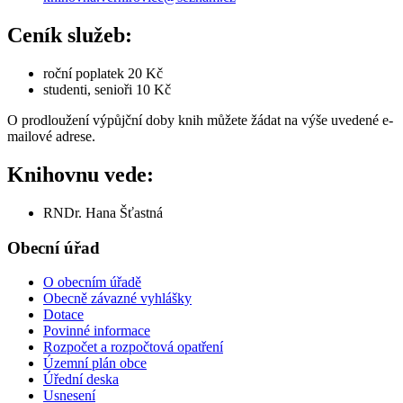
Ceník služeb:
roční poplatek 20 Kč
studenti, senioři 10 Kč
O prodloužení výpůjční doby knih můžete žádat na výše uvedené e-
mailové adrese.
Knihovnu vede:
RNDr. Hana Šťastná
Obecní úřad
O obecním úřadě
Obecně závazné vyhlášky
Dotace
Povinné informace
Rozpočet a rozpočtová opatření
Územní plán obce
Úřední deska
Usnesení