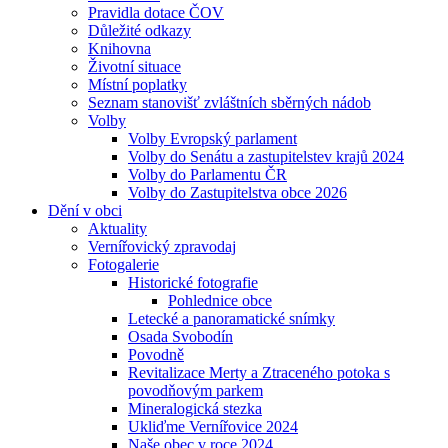
Pravidla dotace ČOV
Důležité odkazy
Knihovna
Životní situace
Místní poplatky
Seznam stanovišť zvláštních sběrných nádob
Volby
Volby Evropský parlament
Volby do Senátu a zastupitelstev krajů 2024
Volby do Parlamentu ČR
Volby do Zastupitelstva obce 2026
Dění v obci
Aktuality
Vernířovický zpravodaj
Fotogalerie
Historické fotografie
Pohlednice obce
Letecké a panoramatické snímky
Osada Svobodín
Povodně
Revitalizace Merty a Ztraceného potoka s
povodňovým parkem
Mineralogická stezka
Ukliďme Vernířovice 2024
Naše obec v roce 2024