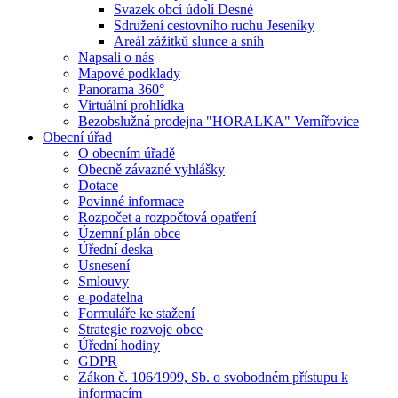
Svazek obcí údolí Desné
Sdružení cestovního ruchu Jeseníky
Areál zážitků slunce a sníh
Napsali o nás
Mapové podklady
Panorama 360°
Virtuální prohlídka
Bezobslužná prodejna "HORALKA" Vernířovice
Obecní úřad
O obecním úřadě
Obecně závazné vyhlášky
Dotace
Povinné informace
Rozpočet a rozpočtová opatření
Územní plán obce
Úřední deska
Usnesení
Smlouvy
e-podatelna
Formuláře ke stažení
Strategie rozvoje obce
Úřední hodiny
GDPR
Zákon č. 106⁄1999, Sb. o svobodném přístupu k
informacím