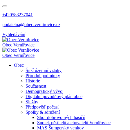
+420583237041
podatelna@obec-vernirovice.cz
Vyhledávání
Obec
Vernířovice
Obec
Vernířovice
Obec
Širší územní vztahy
Přírodní podmínky
Historie
Současnost
Demografický vývoj
Digitální povodňový plán obce
Služby
Předpověď počasí
Spolky & sdružení
Sbor dobrovolných hasičů
Spolek pěstitelů a chovatelů Vernířovice
MAS Šumperský venkov