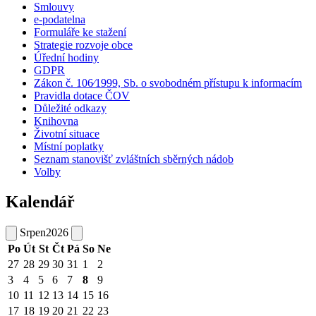
Smlouvy
e-podatelna
Formuláře ke stažení
Strategie rozvoje obce
Úřední hodiny
GDPR
Zákon č. 106⁄1999, Sb. o svobodném přístupu k informacím
Pravidla dotace ČOV
Důležité odkazy
Knihovna
Životní situace
Místní poplatky
Seznam stanovišť zvláštních sběrných nádob
Volby
Kalendář
Srpen
2026
Po
Út
St
Čt
Pá
So
Ne
27
28
29
30
31
1
2
3
4
5
6
7
8
9
10
11
12
13
14
15
16
17
18
19
20
21
22
23