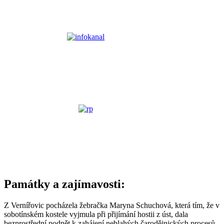
Památky a zajímavosti:
Z Vernířovic pocházela žebračka Maryna Schuchová, která tím, že v
sobotínském kostele vyjmula při přijímání hostii z úst, dala
bezprostřední podnět k zahájení neblahých čarodějnických procesů