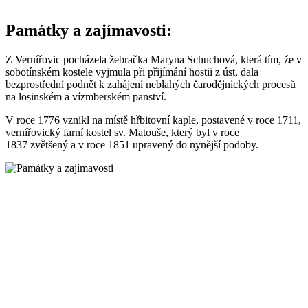
Památky a zajímavosti:
Z Vernířovic pocházela žebračka Maryna Schuchová, která tím, že v
sobotínském kostele vyjmula při přijímání hostii z úst, dala
bezprostřední podnět k zahájení neblahých čarodějnických procesů
na losinském a vízmberském panství.
V roce 1776 vznikl na místě hřbitovní kaple, postavené v roce 1711,
vernířovický farní kostel sv. Matouše, který byl v roce
1837 zvětšený a v roce 1851 upravený do nynější podoby.