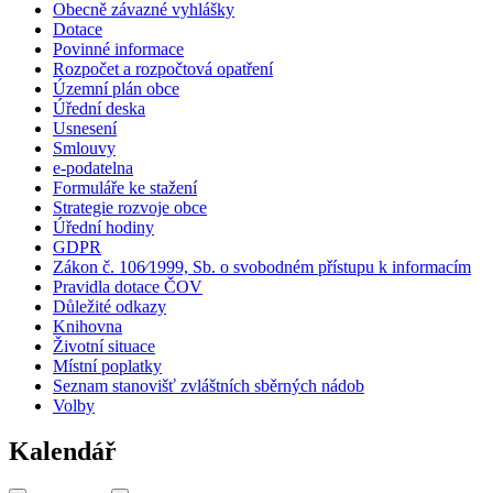
Obecně závazné vyhlášky
Dotace
Povinné informace
Rozpočet a rozpočtová opatření
Územní plán obce
Úřední deska
Usnesení
Smlouvy
e-podatelna
Formuláře ke stažení
Strategie rozvoje obce
Úřední hodiny
GDPR
Zákon č. 106⁄1999, Sb. o svobodném přístupu k informacím
Pravidla dotace ČOV
Důležité odkazy
Knihovna
Životní situace
Místní poplatky
Seznam stanovišť zvláštních sběrných nádob
Volby
Kalendář