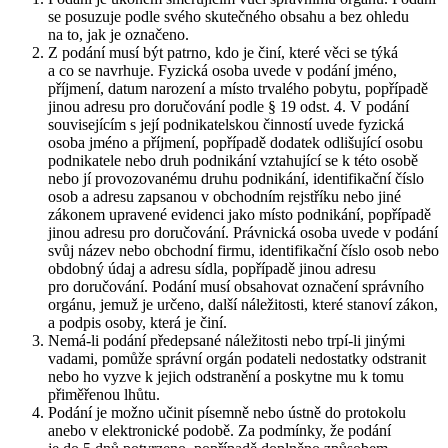
se posuzuje podle svého skutečného obsahu a bez ohledu
na to, jak je označeno.
Z podání musí být patrno, kdo je činí, které věci se týká
a co se navrhuje. Fyzická osoba uvede v podání jméno,
příjmení, datum narození a místo trvalého pobytu, popřípadě
jinou adresu pro doručování podle § 19 odst. 4. V podání
souvisejícím s její podnikatelskou činností uvede fyzická
osoba jméno a příjmení, popřípadě dodatek odlišující osobu
podnikatele nebo druh podnikání vztahující se k této osobě
nebo jí provozovanému druhu podnikání, identifikační číslo
osob a adresu zapsanou v obchodním rejstříku nebo jiné
zákonem upravené evidenci jako místo podnikání, popřípadě
jinou adresu pro doručování. Právnická osoba uvede v podání
svůj název nebo obchodní firmu, identifikační číslo osob nebo
obdobný údaj a adresu sídla, popřípadě jinou adresu
pro doručování. Podání musí obsahovat označení správního
orgánu, jemuž je určeno, další náležitosti, které stanoví zákon,
a podpis osoby, která je činí.
Nemá-li podání předepsané náležitosti nebo trpí-li jinými
vadami, pomůže správní orgán podateli nedostatky odstranit
nebo ho vyzve k jejich odstranění a poskytne mu k tomu
přiměřenou lhůtu.
Podání je možno učinit písemně nebo ústně do protokolu
anebo v elektronické podobě. Za podmínky, že podání