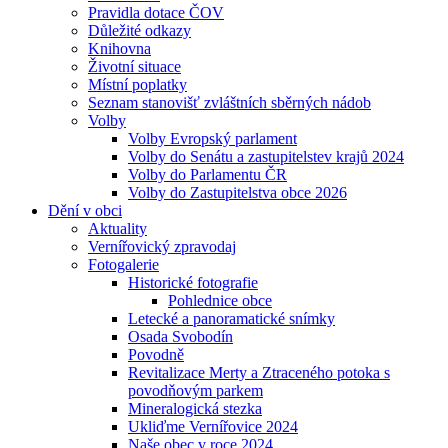
Pravidla dotace ČOV
Důležité odkazy
Knihovna
Životní situace
Místní poplatky
Seznam stanovišť zvláštních sběrných nádob
Volby
Volby Evropský parlament
Volby do Senátu a zastupitelstev krajů 2024
Volby do Parlamentu ČR
Volby do Zastupitelstva obce 2026
Dění v obci
Aktuality
Vernířovický zpravodaj
Fotogalerie
Historické fotografie
Pohlednice obce
Letecké a panoramatické snímky
Osada Svobodín
Povodně
Revitalizace Merty a Ztraceného potoka s
povodňovým parkem
Mineralogická stezka
Ukliďme Vernířovice 2024
Naše obec v roce 2024