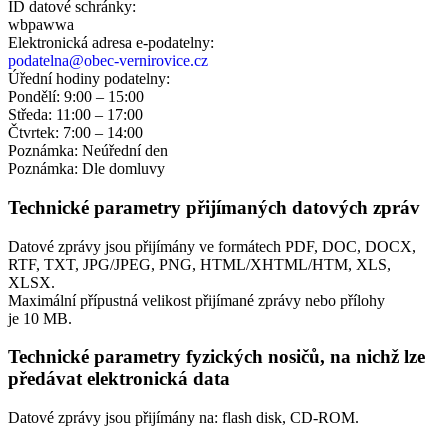
ID datové schránky:
wbpawwa
Elektronická adresa e‑podatelny:
podatelna@obec-vernirovice.cz
Úřední hodiny podatelny:
Pondělí: 9:00 – 15:00
Středa: 11:00 – 17:00
Čtvrtek: 7:00 – 14:00
Poznámka: Neúřední den
Poznámka: Dle domluvy
Technické parametry přijímaných datových zpráv
Datové zprávy jsou přijímány ve formátech
PDF, DOC, DOCX,
RTF, TXT, JPG/JPEG, PNG, HTML/XHTML/HTM, XLS,
XLSX.
Maximální přípustná velikost přijímané zprávy nebo přílohy
je
10 MB
.
Technické parametry fyzických nosičů, na nichž lze
předávat elektronická data
Datové zprávy jsou přijímány na:
flash disk, CD-ROM.