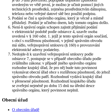
je do 5 dnů potvrzeno, popřípadě doplněno způsobem
uvedeným ve větě první, je možno je učinit pomocí jiných
technických prostředků, zejména prostřednictvím dálnopisu,
telefaxu nebo veřejné datové sítě bez použití podpisu.
Podání se činí u správního orgánu, který je věcně a místně
příslušný. Podání je učiněno dnem, kdy tomuto orgánu došlo.
Není-li správní orgán schopen zajistit přijímání podání
v elektronické podobě podle odstavce 4, uzavře osoba
uvedená v § 160 odst. 1. jejíž je tento správní orgán součástí,
s obcí s rozšířenou působností, v jejímž správním obvodu
má sídlo, veřejnoprávní smlouvu (§ 160) o provozování
elektronické adresy podatelny.
Nedojde-li k uzavření veřejnoprávní smlouvy podle
odstavce 7, postupuje se v případě obecního úřadu podle
zvláštního zákona: v případě jiného správního orgánu
rozhodne krajský úřad, že pro něj bude tuto povinnost
vykonávat obecní úřad obce s rozšířenou působností, do jehož
správního obvodu patří. Rozhodnutí vydává krajský úřad
v přenesené působnosti. Rozhodnutí krajského úřadu
se zveřejní nejméně po dobu 15 dnů na úřední desce
správního orgánu, který povinnost neplnil.
Obecní úřad
O obecním úřadě