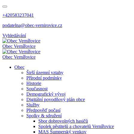
+420583237041
podatelna@obec-vernirovice.cz
Vyhledávání
Obec
Vernířovice
Obec
Vernířovice
Obec
Širší územní vztahy
Přírodní podmínky
Historie
Současnost
Demografický vývoj
Digitální povodňový plán obce
Služby
Předpověď počasí
Spolky & sdružení
Sbor dobrovolných hasičů
Spolek pěstitelů a chovatelů Vernířovice
MAS Šumperský venkov