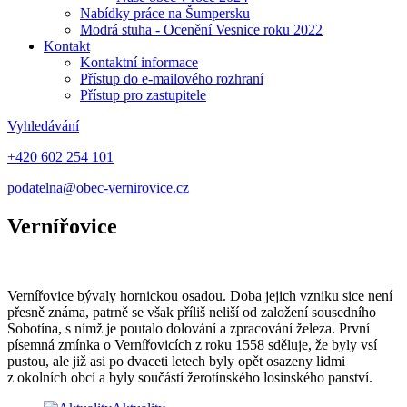
Nabídky práce na Šumpersku
Modrá stuha - Ocenění Vesnice roku 2022
Kontakt
Kontaktní informace
Přístup do e-mailového rozhraní
Přístup pro zastupitele
Vyhledávání
+420 602 254 101
podatelna@obec-vernirovice.cz
Vernířovice
Vernířovice bývaly hornickou osadou. Doba jejich vzniku sice není
přesně známa, patrně se však příliš neliší od založení sousedního
Sobotína, s nímž je poutalo dolování a zpracování železa. První
písemná zmínka o Vernířovicích z roku 1558 sděluje, že byly vsí
pustou, ale již asi po dvaceti letech byly opět osazeny lidmi
z okolních obcí a byly součástí žerotínského losinského panství.