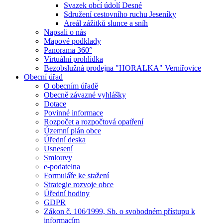
Svazek obcí údolí Desné
Sdružení cestovního ruchu Jeseníky
Areál zážitků slunce a sníh
Napsali o nás
Mapové podklady
Panorama 360°
Virtuální prohlídka
Bezobslužná prodejna "HORALKA" Vernířovice
Obecní úřad
O obecním úřadě
Obecně závazné vyhlášky
Dotace
Povinné informace
Rozpočet a rozpočtová opatření
Územní plán obce
Úřední deska
Usnesení
Smlouvy
e-podatelna
Formuláře ke stažení
Strategie rozvoje obce
Úřední hodiny
GDPR
Zákon č. 106⁄1999, Sb. o svobodném přístupu k
informacím