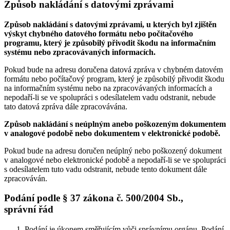
Způsob nakládání s datovými zprávami
Způsob nakládání s datovými zprávami, u kterých byl zjištěn
výskyt chybného datového formátu nebo počítačového
programu, který je způsobilý přivodit škodu na informačním
systému nebo zpracovávaných informacích.
Pokud bude na adresu doručena datová zpráva v chybném datovém
formátu nebo počítačový program, který je způsobilý přivodit škodu
na informačním systému nebo na zpracovávaných informacích a
nepodaří-li se ve spolupráci s odesílatelem vadu odstranit, nebude
tato datová zpráva dále zpracovávána.
Způsob nakládání s neúplným anebo poškozeným dokumentem
v analogové podobě nebo dokumentem v elektronické podobě.
Pokud bude na adresu doručen neúplný nebo poškozený dokument
v analogové nebo elektronické podobě a nepodaří-li se ve spolupráci
s odesílatelem tuto vadu odstranit, nebude tento dokument dále
zpracováván.
Podání podle § 37 zákona č. 500/2004 Sb.,
správní řád
Podání je úkonem směřujícím vůči správnímu orgánu. Podání