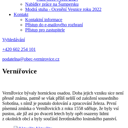
Nabídky práce na Šumpersku
Modrá stuha - Ocenění Vesnice roku 2022
Kontakt
Kontaktní informace
Přístup do e-mailového rozhraní
Přístup pro zastupitele
Vyhledávání
+420 602 254 101
podatelna@obec-vernirovice.cz
Vernířovice
Vernířovice bývaly hornickou osadou. Doba jejich vzniku sice není
přesně známa, patrně se však příliš neliší od založení sousedního
Sobotína, s nímž je poutalo dolování a zpracování železa. První
písemná zmínka o Vernířovicích z roku 1558 sděluje, že byly vsí
pustou, ale již asi po dvaceti letech byly opět osazeny lidmi
z okolních obcí a byly součástí žerotínského losinského panství.