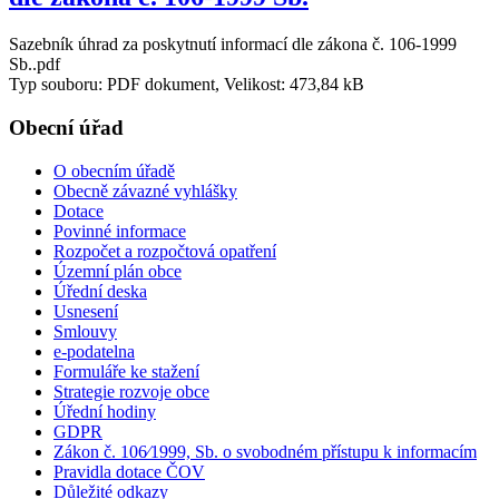
Sazebník úhrad za poskytnutí informací dle zákona č. 106-1999
Sb..pdf
Typ souboru: PDF dokument, Velikost: 473,84 kB
Obecní úřad
O obecním úřadě
Obecně závazné vyhlášky
Dotace
Povinné informace
Rozpočet a rozpočtová opatření
Územní plán obce
Úřední deska
Usnesení
Smlouvy
e-podatelna
Formuláře ke stažení
Strategie rozvoje obce
Úřední hodiny
GDPR
Zákon č. 106⁄1999, Sb. o svobodném přístupu k informacím
Pravidla dotace ČOV
Důležité odkazy