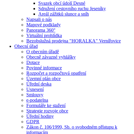
Svazek obcí údolí Desné
Sdružení cestovního ruchu Jeseníky
Areál zážitků slunce a sníh
Napsali o nás
Mapové podklady
Panorama 360°
Virtuální prohlídka
Bezobslužná prodejna "HORALKA" Vernířovice
Obecní úřad
O obecním úřadě
Obecně závazné vyhlášky
Dotace
Povinné informace
Rozpočet a rozpočtová opatření
Územní plán obce
Úřední deska
Usnesení
Smlouvy
e-podatelna
Formuláře ke stažení
Strategie rozvoje obce
Úřední hodiny
GDPR
Zákon č. 106⁄1999, Sb. o svobodném přístupu k
informacím