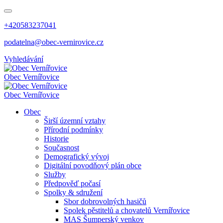
+420583237041
podatelna@obec-vernirovice.cz
Vyhledávání
Obec
Vernířovice
Obec
Vernířovice
Obec
Širší územní vztahy
Přírodní podmínky
Historie
Současnost
Demografický vývoj
Digitální povodňový plán obce
Služby
Předpověď počasí
Spolky & sdružení
Sbor dobrovolných hasičů
Spolek pěstitelů a chovatelů Vernířovice
MAS Šumperský venkov