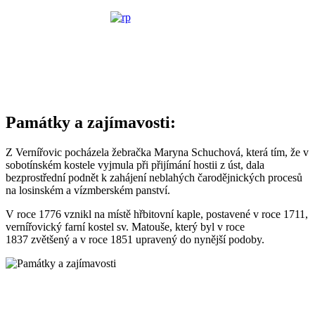
Památky a zajímavosti:
Z Vernířovic pocházela žebračka Maryna Schuchová, která tím, že v
sobotínském kostele vyjmula při přijímání hostii z úst, dala
bezprostřední podnět k zahájení neblahých čarodějnických procesů
na losinském a vízmberském panství.
V roce 1776 vznikl na místě hřbitovní kaple, postavené v roce 1711,
vernířovický farní kostel sv. Matouše, který byl v roce
1837 zvětšený a v roce 1851 upravený do nynější podoby.