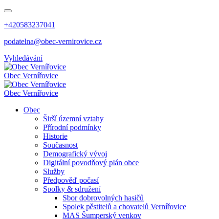
+420583237041
podatelna@obec-vernirovice.cz
Vyhledávání
Obec
Vernířovice
Obec
Vernířovice
Obec
Širší územní vztahy
Přírodní podmínky
Historie
Současnost
Demografický vývoj
Digitální povodňový plán obce
Služby
Předpověď počasí
Spolky & sdružení
Sbor dobrovolných hasičů
Spolek pěstitelů a chovatelů Vernířovice
MAS Šumperský venkov