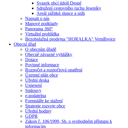
Svazek obcí údolí Desné
Sdružení cestovního ruchu Jeseníky
Areál zážitků slunce a sníh
Napsali o nás
Mapové podklady
Panorama 360°
Virtuální prohlídka
Bezobslužná prodejna "HORALKA" Vernířovice
Obecní úřad
O obecním úřadě
Obecně závazné vyhlášky
Dotace
Povinné informace
Rozpočet a rozpočtová opatření
Územní plán obce
Úřední deska
Usnesení
Smlouvy
e-podatelna
Formuláře ke stažení
Strategie rozvoje obce
Úřední hodiny
GDPR
Zákon č. 106⁄1999, Sb. o svobodném přístupu k
informacím