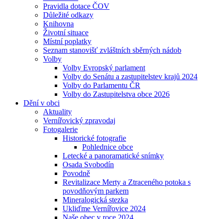
Pravidla dotace ČOV
Důležité odkazy
Knihovna
Životní situace
Místní poplatky
Seznam stanovišť zvláštních sběrných nádob
Volby
Volby Evropský parlament
Volby do Senátu a zastupitelstev krajů 2024
Volby do Parlamentu ČR
Volby do Zastupitelstva obce 2026
Dění v obci
Aktuality
Vernířovický zpravodaj
Fotogalerie
Historické fotografie
Pohlednice obce
Letecké a panoramatické snímky
Osada Svobodín
Povodně
Revitalizace Merty a Ztraceného potoka s
povodňovým parkem
Mineralogická stezka
Ukliďme Vernířovice 2024
Naše obec v roce 2024