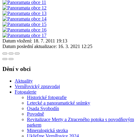
Datum vložení:
18. 7. 2011 19:13
Datum poslední aktualizace:
16. 3. 2021 12:25
Dění v obci
Aktuality
Vernířovický zpravodaj
Fotogalerie
Historické fotografie
Letecké a panoramatické snímky
Osada Svobodín
Povodně
Revitalizace Merty a Ztraceného potoka s povodňovým
parkem
Mineralogická stezka
Ukliďme Vernířovice 2024