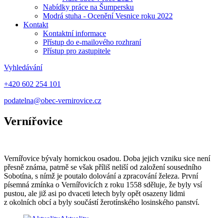
Nabídky práce na Šumpersku
Modrá stuha - Ocenění Vesnice roku 2022
Kontakt
Kontaktní informace
Přístup do e-mailového rozhraní
Přístup pro zastupitele
Vyhledávání
+420 602 254 101
podatelna@obec-vernirovice.cz
Vernířovice
Vernířovice bývaly hornickou osadou. Doba jejich vzniku sice není
přesně známa, patrně se však příliš neliší od založení sousedního
Sobotína, s nímž je poutalo dolování a zpracování železa. První
písemná zmínka o Vernířovicích z roku 1558 sděluje, že byly vsí
pustou, ale již asi po dvaceti letech byly opět osazeny lidmi
z okolních obcí a byly součástí žerotínského losinského panství.