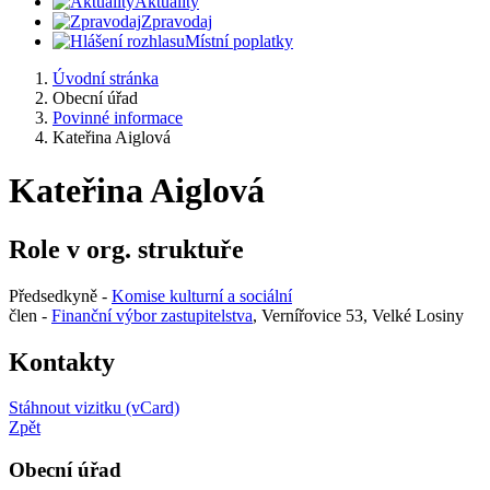
Aktuality
Zpravodaj
Místní poplatky
Úvodní stránka
Obecní úřad
Povinné informace
Kateřina Aiglová
Kateřina Aiglová
Role v org. struktuře
Předsedkyně -
Komise kulturní a sociální
člen -
Finanční výbor zastupitelstva
, Vernířovice 53, Velké Losiny
Kontakty
Stáhnout vizitku (vCard)
Zpět
Obecní úřad