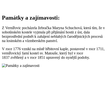
Památky a zajímavosti:
Z Vernířovic pocházela žebračka Maryna Schuchová, která tím, že v
sobotínském kostele vyjmula při přijímání hostii z úst, dala
bezprostřední podnět k zahájení neblahých čarodějnických procesů
na losinském a vízmberském panství.
V roce 1776 vznikl na místě hřbitovní kaple, postavené v roce 1711,
vernířovický farní kostel sv. Matouše, který byl v roce
1837 zvětšený a v roce 1851 upravený do nynější podoby.