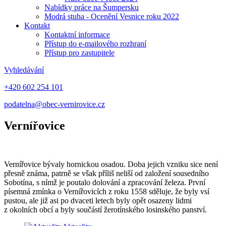
Nabídky práce na Šumpersku
Modrá stuha - Ocenění Vesnice roku 2022
Kontakt
Kontaktní informace
Přístup do e-mailového rozhraní
Přístup pro zastupitele
Vyhledávání
+420 602 254 101
podatelna@obec-vernirovice.cz
Vernířovice
Vernířovice bývaly hornickou osadou. Doba jejich vzniku sice není
přesně známa, patrně se však příliš neliší od založení sousedního
Sobotína, s nímž je poutalo dolování a zpracování železa. První
písemná zmínka o Vernířovicích z roku 1558 sděluje, že byly vsí
pustou, ale již asi po dvaceti letech byly opět osazeny lidmi
z okolních obcí a byly součástí žerotínského losinského panství.