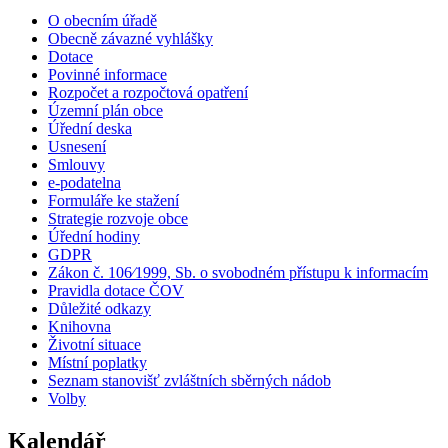
O obecním úřadě
Obecně závazné vyhlášky
Dotace
Povinné informace
Rozpočet a rozpočtová opatření
Územní plán obce
Úřední deska
Usnesení
Smlouvy
e-podatelna
Formuláře ke stažení
Strategie rozvoje obce
Úřední hodiny
GDPR
Zákon č. 106⁄1999, Sb. o svobodném přístupu k informacím
Pravidla dotace ČOV
Důležité odkazy
Knihovna
Životní situace
Místní poplatky
Seznam stanovišť zvláštních sběrných nádob
Volby
Kalendář