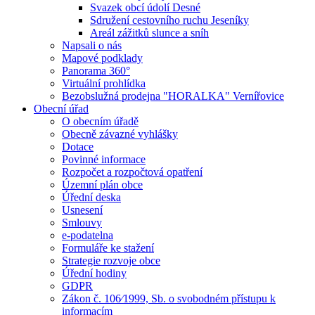
Svazek obcí údolí Desné
Sdružení cestovního ruchu Jeseníky
Areál zážitků slunce a sníh
Napsali o nás
Mapové podklady
Panorama 360°
Virtuální prohlídka
Bezobslužná prodejna "HORALKA" Vernířovice
Obecní úřad
O obecním úřadě
Obecně závazné vyhlášky
Dotace
Povinné informace
Rozpočet a rozpočtová opatření
Územní plán obce
Úřední deska
Usnesení
Smlouvy
e-podatelna
Formuláře ke stažení
Strategie rozvoje obce
Úřední hodiny
GDPR
Zákon č. 106⁄1999, Sb. o svobodném přístupu k
informacím