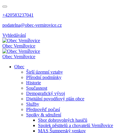
+420583237041
podatelna@obec-vernirovice.cz
Vyhledávání
Obec
Vernířovice
Obec
Vernířovice
Obec
Širší územní vztahy
Přírodní podmínky
Historie
Současnost
Demografický vývoj
Digitální povodňový plán obce
Služby
Předpověď počasí
Spolky & sdružení
Sbor dobrovolných hasičů
Spolek pěstitelů a chovatelů Vernířovice
MAS Šumperský venkov