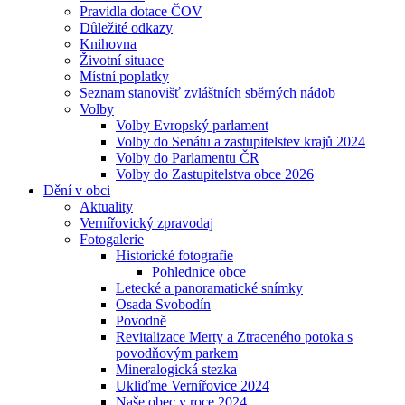
Pravidla dotace ČOV
Důležité odkazy
Knihovna
Životní situace
Místní poplatky
Seznam stanovišť zvláštních sběrných nádob
Volby
Volby Evropský parlament
Volby do Senátu a zastupitelstev krajů 2024
Volby do Parlamentu ČR
Volby do Zastupitelstva obce 2026
Dění v obci
Aktuality
Vernířovický zpravodaj
Fotogalerie
Historické fotografie
Pohlednice obce
Letecké a panoramatické snímky
Osada Svobodín
Povodně
Revitalizace Merty a Ztraceného potoka s
povodňovým parkem
Mineralogická stezka
Ukliďme Vernířovice 2024
Naše obec v roce 2024