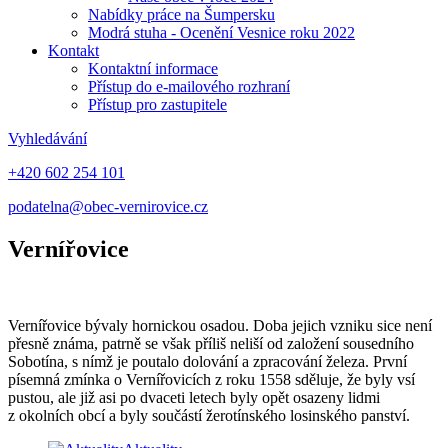
Nabídky práce na Šumpersku
Modrá stuha - Ocenění Vesnice roku 2022
Kontakt
Kontaktní informace
Přístup do e-mailového rozhraní
Přístup pro zastupitele
Vyhledávání
+420 602 254 101
podatelna@obec-vernirovice.cz
Vernířovice
Vernířovice bývaly hornickou osadou. Doba jejich vzniku sice není
přesně známa, patrně se však příliš neliší od založení sousedního
Sobotína, s nímž je poutalo dolování a zpracování železa. První
písemná zmínka o Vernířovicích z roku 1558 sděluje, že byly vsí
pustou, ale již asi po dvaceti letech byly opět osazeny lidmi
z okolních obcí a byly součástí žerotínského losinského panství.