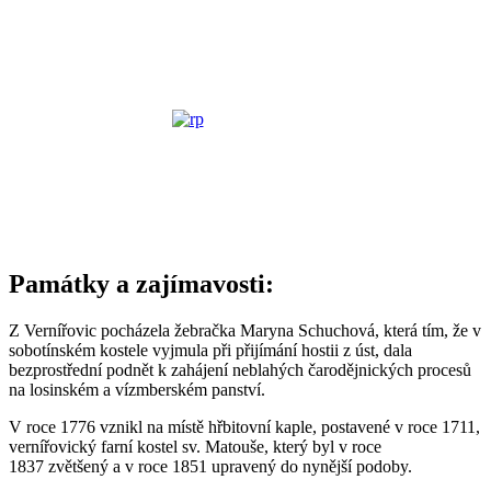
Památky a zajímavosti:
Z Vernířovic pocházela žebračka Maryna Schuchová, která tím, že v
sobotínském kostele vyjmula při přijímání hostii z úst, dala
bezprostřední podnět k zahájení neblahých čarodějnických procesů
na losinském a vízmberském panství.
V roce 1776 vznikl na místě hřbitovní kaple, postavené v roce 1711,
vernířovický farní kostel sv. Matouše, který byl v roce
1837 zvětšený a v roce 1851 upravený do nynější podoby.