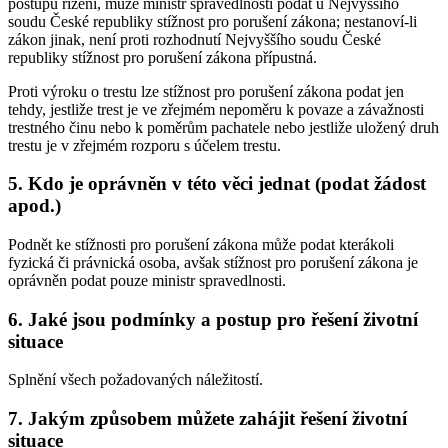
postupu řízení, může ministr spravedlnosti podat u Nejvyššího
soudu České republiky stížnost pro porušení zákona; nestanoví-li
zákon jinak, není proti rozhodnutí Nejvyššího soudu České
republiky stížnost pro porušení zákona přípustná.
Proti výroku o trestu lze stížnost pro porušení zákona podat jen
tehdy, jestliže trest je ve zřejmém nepoměru k povaze a závažnosti
trestného činu nebo k poměrům pachatele nebo jestliže uložený druh
trestu je v zřejmém rozporu s účelem trestu.
5. Kdo je oprávněn v této věci jednat (podat žádost
apod.)
Podnět ke stížnosti pro porušení zákona může podat kterákoli
fyzická či právnická osoba, avšak stížnost pro porušení zákona je
oprávněn podat pouze ministr spravedlnosti.
6. Jaké jsou podmínky a postup pro řešení životní
situace
Splnění všech požadovaných náležitostí.
7. Jakým způsobem můžete zahájit řešení životní
situace