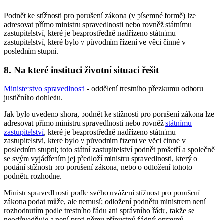
Podnět ke stížnosti pro porušení zákona (v písemné formě) lze
adresovat přímo ministru spravedlnosti nebo rovněž státnímu
zastupitelství, které je bezprostředně nadřízeno státnímu
zastupitelství, které bylo v původním řízení ve věci činné v
posledním stupni.
8. Na které instituci životní situaci řešit
Ministerstvo spravedlnosti
- oddělení trestního přezkumu odboru
justičního dohledu.
Jak bylo uvedeno shora, podnět ke stížnosti pro porušení zákona lze
adresovat přímo ministru spravedlnosti nebo rovněž
státnímu
zastupitelství
, které je bezprostředně nadřízeno státnímu
zastupitelství, které bylo v původním řízení ve věci činné v
posledním stupni; toto státní zastupitelství podnět prošetří a společně
se svým vyjádřením jej předloží ministru spravedlnosti, který o
podání stížnosti pro porušení zákona, nebo o odložení tohoto
podnětu rozhodne.
Ministr spravedlnosti podle svého uvážení stížnost pro porušení
zákona podat může, ale nemusí; odložení podnětu ministrem není
rozhodnutím podle trestního řádu ani správního řádu, takže se
neodůvodňuje a není proti němu přípustný žádný opravný