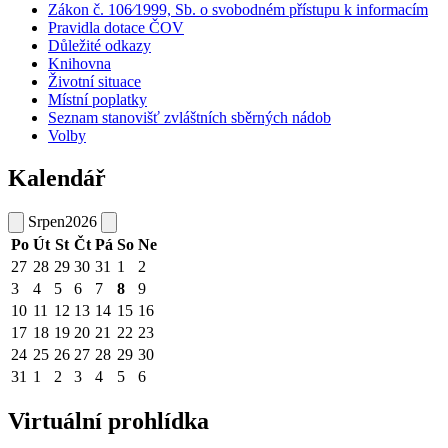
Zákon č. 106⁄1999, Sb. o svobodném přístupu k informacím
Pravidla dotace ČOV
Důležité odkazy
Knihovna
Životní situace
Místní poplatky
Seznam stanovišť zvláštních sběrných nádob
Volby
Kalendář
Srpen
2026
Po
Út
St
Čt
Pá
So
Ne
27
28
29
30
31
1
2
3
4
5
6
7
8
9
10
11
12
13
14
15
16
17
18
19
20
21
22
23
24
25
26
27
28
29
30
31
1
2
3
4
5
6
Virtuální prohlídka