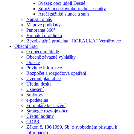
Svazek obcí údolí Desné
Sdružení cestovního ruchu Jeseníky
Areál zážitků slunce a sníh
Napsali o nás
Mapové podklady
Panorama 360°
Virtuální prohlídka
Bezobslužná prodejna "HORALKA" Vernířovice
Obecní úřad
O obecním úřadě
Obecně závazné vyhlášky
Dotace
Povinné informace
Rozpočet a rozpočtová opatření
Územní plán obce
Úřední deska
Usnesení
Smlouvy
e-podatelna
Formuláře ke stažení
Strategie rozvoje obce
Úřední hodiny
GDPR
Zákon č. 106⁄1999, Sb. o svobodném přístupu k
informacím