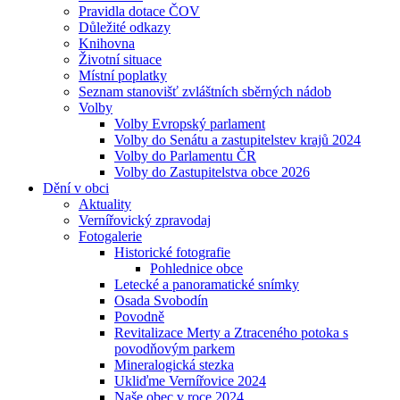
Pravidla dotace ČOV
Důležité odkazy
Knihovna
Životní situace
Místní poplatky
Seznam stanovišť zvláštních sběrných nádob
Volby
Volby Evropský parlament
Volby do Senátu a zastupitelstev krajů 2024
Volby do Parlamentu ČR
Volby do Zastupitelstva obce 2026
Dění v obci
Aktuality
Vernířovický zpravodaj
Fotogalerie
Historické fotografie
Pohlednice obce
Letecké a panoramatické snímky
Osada Svobodín
Povodně
Revitalizace Merty a Ztraceného potoka s
povodňovým parkem
Mineralogická stezka
Ukliďme Vernířovice 2024
Naše obec v roce 2024