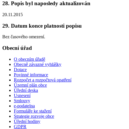
28. Popis byl naposledy aktualizován
20.11.2015
29. Datum konce platnosti popisu
Bez časového omezení.
Obecní úřad
O obecním úřadě
Obecně závazné vyhlášky
Dotace
Povinné informace
Rozpočet a rozpočtová opatření
Územní plán obce
Úřední deska
Usnesení
Smlouvy
e-podatelna
Formuláře ke stažení
Strategie rozvoje obce
Úřední hodiny
GDPR