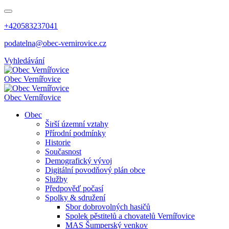
+420583237041
podatelna@obec-vernirovice.cz
Vyhledávání
Obec
Vernířovice
Obec
Vernířovice
Obec
Širší územní vztahy
Přírodní podmínky
Historie
Současnost
Demografický vývoj
Digitální povodňový plán obce
Služby
Předpověď počasí
Spolky & sdružení
Sbor dobrovolných hasičů
Spolek pěstitelů a chovatelů Vernířovice
MAS Šumperský venkov