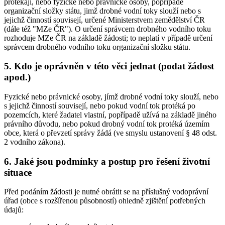
protékají, nebo fyzické nebo právnické osoby, popřípadě
organizační složky státu, jimž drobné vodní toky slouží nebo s
jejichž činností souvisejí, určené Ministerstvem zemědělství ČR
(dále též "MZe ČR"). O určení správcem drobného vodního toku
rozhoduje MZe ČR na základě žádosti; to neplatí v případě určení
správcem drobného vodního toku organizační složku státu.
5. Kdo je oprávněn v této věci jednat (podat žádost
apod.)
Fyzické nebo právnické osoby, jímž drobné vodní toky slouží, nebo
s jejichž činností souvisejí, nebo pokud vodní tok protéká po
pozemcích, které žadatel vlastní, popřípadě užívá na základě jiného
právního důvodu, nebo pokud drobný vodní tok protéká územím
obce, která o převzetí správy žádá (ve smyslu ustanovení § 48 odst.
2 vodního zákona).
6. Jaké jsou podmínky a postup pro řešení životní
situace
Před podáním žádosti je nutné obrátit se na příslušný vodoprávní
úřad (obce s rozšířenou působností) ohledně zjištění potřebných
údajů: