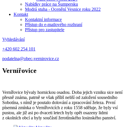
Nabídky práce na Šumpersku
Modrá stuha - Ocenění Vesnice roku 2022
Kontakt
Kontaktní informace
Přístup do e-mailového rozhraní
Přístup pro zastupitele
Vyhledávání
+420 602 254 101
podatelna@obec-vernirovice.cz
Vernířovice
Vernířovice bývaly hornickou osadou. Doba jejich vzniku sice není
přesně známa, patrně se však příliš neliší od založení sousedního
Sobotína, s nímž je poutalo dolování a zpracování železa. První
písemná zmínka o Vernířovicích z roku 1558 sděluje, že byly vsí
pustou, ale již asi po dvaceti letech byly opět osazeny lidmi
z okolních obcí a byly součástí žerotínského losinského panství.