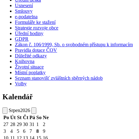
Usnesení
Smlouvy
e-podatelna
Formuláře ke stažení
Strategie rozvoje obce
Úřední hodiny
GDPR
Zákon č. 106⁄1999, Sb. o svobodném přístupu k informacím
Pravidla dotace ČOV
Důležité odkazy
Knihovna
Životní situace
Místní poplatky
Seznam stanovišť zvláštních sběrných nádob
Volby
Kalendář
Srpen
2026
Po
Út
St
Čt
Pá
So
Ne
27
28
29
30
31
1
2
3
4
5
6
7
8
9
10
11
12
13
14
15
16