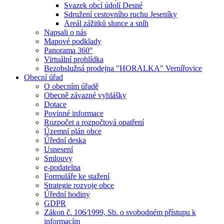
Svazek obcí údolí Desné
Sdružení cestovního ruchu Jeseníky
Areál zážitků slunce a sníh
Napsali o nás
Mapové podklady
Panorama 360°
Virtuální prohlídka
Bezobslužná prodejna "HORALKA" Vernířovice
Obecní úřad
O obecním úřadě
Obecně závazné vyhlášky
Dotace
Povinné informace
Rozpočet a rozpočtová opatření
Územní plán obce
Úřední deska
Usnesení
Smlouvy
e-podatelna
Formuláře ke stažení
Strategie rozvoje obce
Úřední hodiny
GDPR
Zákon č. 106⁄1999, Sb. o svobodném přístupu k
informacím