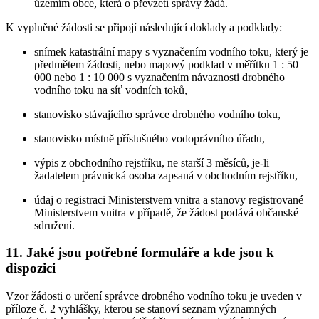
územím obce, která o převzetí správy žádá.
K vyplněné žádosti se připojí následující doklady a podklady:
snímek katastrální mapy s vyznačením vodního toku, který je
předmětem žádosti, nebo mapový podklad v měřítku 1 : 50
000 nebo 1 : 10 000 s vyznačením návaznosti drobného
vodního toku na síť vodních toků,
stanovisko stávajícího správce drobného vodního toku,
stanovisko místně příslušného vodoprávního úřadu,
výpis z obchodního rejstříku, ne starší 3 měsíců, je-li
žadatelem právnická osoba zapsaná v obchodním rejstříku,
údaj o registraci Ministerstvem vnitra a stanovy registrované
Ministerstvem vnitra v případě, že žádost podává občanské
sdružení.
11. Jaké jsou potřebné formuláře a kde jsou k
dispozici
Vzor žádosti o určení správce drobného vodního toku je uveden v
příloze č. 2 vyhlášky, kterou se stanoví seznam významných