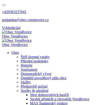
+420583237041
podatelna@obec-vernirovice.cz
Vyhledávání
Obec
Vernířovice
Obec
Vernířovice
Obec
Širší územní vztahy
Přírodní podmínky
Historie
Současnost
Demografický vývoj
Digitální povodňový plán obce
Služby
Předpověď počasí
Spolky & sdružení
Sbor dobrovolných hasičů
Spolek pěstitelů a chovatelů Vernířovice
MAS Šumperský venkov