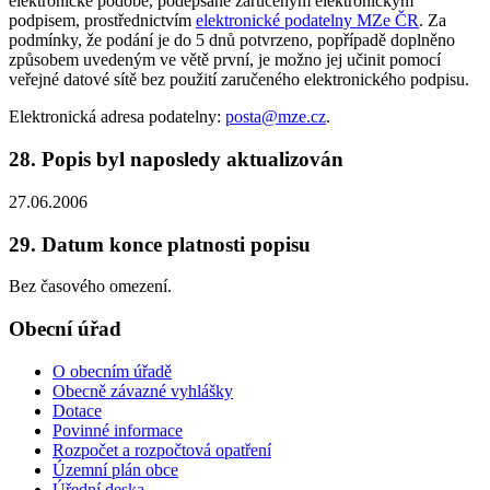
elektronické podobě, podepsané zaručeným elektronickým
podpisem, prostřednictvím
elektronické podatelny MZe ČR
. Za
podmínky, že podání je do 5 dnů potvrzeno, popřípadě doplněno
způsobem uvedeným ve větě první, je možno jej učinit pomocí
veřejné datové sítě bez použití zaručeného elektronického podpisu.
Elektronická adresa podatelny:
posta@mze.cz
.
28. Popis byl naposledy aktualizován
27.06.2006
29. Datum konce platnosti popisu
Bez časového omezení.
Obecní úřad
O obecním úřadě
Obecně závazné vyhlášky
Dotace
Povinné informace
Rozpočet a rozpočtová opatření
Územní plán obce
Úřední deska