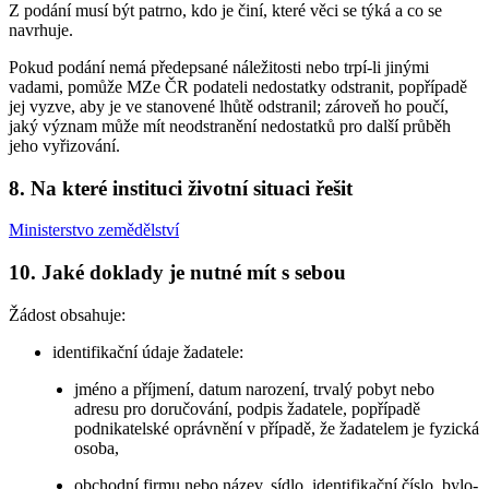
Z podání musí být patrno, kdo je činí, které věci se týká a co se
navrhuje.
Pokud podání nemá předepsané náležitosti nebo trpí-li jinými
vadami, pomůže MZe ČR podateli nedostatky odstranit, popřípadě
jej vyzve, aby je ve stanovené lhůtě odstranil; zároveň ho poučí,
jaký význam může mít neodstranění nedostatků pro další průběh
jeho vyřizování.
8. Na které instituci životní situaci řešit
Ministerstvo zemědělství
10. Jaké doklady je nutné mít s sebou
Žádost obsahuje:
identifikační údaje žadatele:
jméno a příjmení, datum narození, trvalý pobyt nebo
adresu pro doručování, podpis žadatele, popřípadě
podnikatelské oprávnění v případě, že žadatelem je fyzická
osoba,
obchodní firmu nebo název, sídlo, identifikační číslo, bylo-