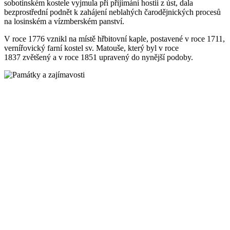
sobotínském kostele vyjmula při přijímání hostii z úst, dala
bezprostřední podnět k zahájení neblahých čarodějnických procesů
na losinském a vízmberském panství.
V roce 1776 vznikl na místě hřbitovní kaple, postavené v roce 1711,
vernířovický farní kostel sv. Matouše, který byl v roce
1837 zvětšený a v roce 1851 upravený do nynější podoby.