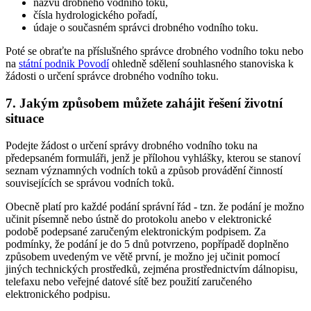
názvu drobného vodního toku,
čísla hydrologického pořadí,
údaje o současném správci drobného vodního toku.
Poté se obraťte na příslušného správce drobného vodního toku nebo
na
státní podnik Povodí
ohledně sdělení souhlasného stanoviska k
žádosti o určení správce drobného vodního toku.
7. Jakým způsobem můžete zahájit řešení životní
situace
Podejte žádost o určení správy drobného vodního toku na
předepsaném formuláři, jenž je přílohou vyhlášky, kterou se stanoví
seznam významných vodních toků a způsob provádění činností
souvisejících se správou vodních toků.
Obecně platí pro každé podání správní řád - tzn. že podání je možno
učinit písemně nebo ústně do protokolu anebo v elektronické
podobě podepsané zaručeným elektronickým podpisem. Za
podmínky, že podání je do 5 dnů potvrzeno, popřípadě doplněno
způsobem uvedeným ve větě první, je možno jej učinit pomocí
jiných technických prostředků, zejména prostřednictvím dálnopisu,
telefaxu nebo veřejné datové sítě bez použití zaručeného
elektronického podpisu.