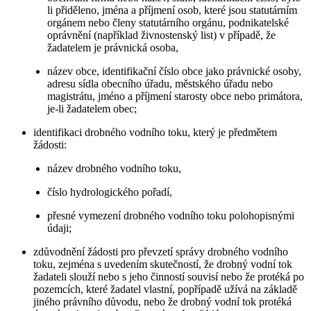
li přiděleno, jména a příjmení osob, které jsou statutárním
orgánem nebo členy statutárního orgánu, podnikatelské
oprávnění (například živnostenský list) v případě, že
žadatelem je právnická osoba,
název obce, identifikační číslo obce jako právnické osoby,
adresu sídla obecního úřadu, městského úřadu nebo
magistrátu, jméno a příjmení starosty obce nebo primátora,
je-li žadatelem obec;
identifikaci drobného vodního toku, který je předmětem
žádosti:
název drobného vodního toku,
číslo hydrologického pořadí,
přesné vymezení drobného vodního toku polohopisnými
údaji;
zdůvodnění žádosti pro převzetí správy drobného vodního
toku, zejména s uvedením skutečností, že drobný vodní tok
žadateli slouží nebo s jeho činností souvisí nebo že protéká po
pozemcích, které žadatel vlastní, popřípadě užívá na základě
jiného právního důvodu, nebo že drobný vodní tok protéká