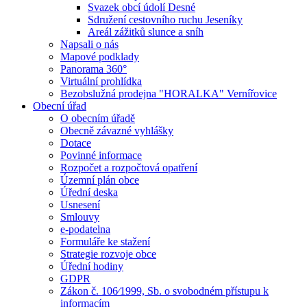
Svazek obcí údolí Desné
Sdružení cestovního ruchu Jeseníky
Areál zážitků slunce a sníh
Napsali o nás
Mapové podklady
Panorama 360°
Virtuální prohlídka
Bezobslužná prodejna "HORALKA" Vernířovice
Obecní úřad
O obecním úřadě
Obecně závazné vyhlášky
Dotace
Povinné informace
Rozpočet a rozpočtová opatření
Územní plán obce
Úřední deska
Usnesení
Smlouvy
e-podatelna
Formuláře ke stažení
Strategie rozvoje obce
Úřední hodiny
GDPR
Zákon č. 106⁄1999, Sb. o svobodném přístupu k
informacím