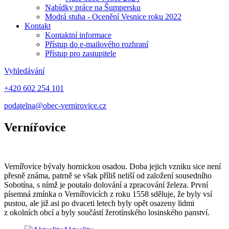
Nabídky práce na Šumpersku
Modrá stuha - Ocenění Vesnice roku 2022
Kontakt
Kontaktní informace
Přístup do e-mailového rozhraní
Přístup pro zastupitele
Vyhledávání
+420 602 254 101
podatelna@obec-vernirovice.cz
Vernířovice
Vernířovice bývaly hornickou osadou. Doba jejich vzniku sice není
přesně známa, patrně se však příliš neliší od založení sousedního
Sobotína, s nímž je poutalo dolování a zpracování železa. První
písemná zmínka o Vernířovicích z roku 1558 sděluje, že byly vsí
pustou, ale již asi po dvaceti letech byly opět osazeny lidmi
z okolních obcí a byly součástí žerotínského losinského panství.