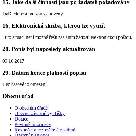
15. Jaké další činnosti jsou po žadateli požadovány
Další činnosti nejsou stanoveny.
16. Elektronická služba, kterou lze využít
Tuto situaci není možné řešit zasláním žádosti elektronickou poštou.
28. Popis byl naposledy aktualizován
09.10.2017
29. Datum konce platnosti popisu
Bez časového omezení.
Obecní úřad
O obecním úřadě
Obecně závazné vyhlášky
Dotace
Povinné informace
Rozpočet a rozpočtová opatření
Územní plán obce