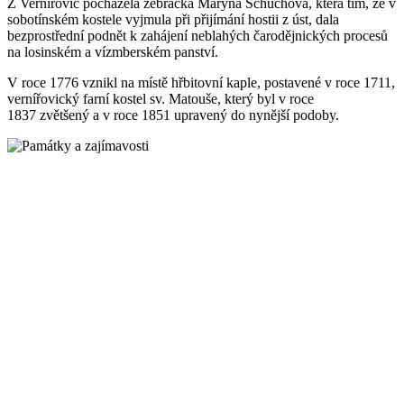
Z Vernířovic pocházela žebračka Maryna Schuchová, která tím, že v
sobotínském kostele vyjmula při přijímání hostii z úst, dala
bezprostřední podnět k zahájení neblahých čarodějnických procesů
na losinském a vízmberském panství.
V roce 1776 vznikl na místě hřbitovní kaple, postavené v roce 1711,
vernířovický farní kostel sv. Matouše, který byl v roce
1837 zvětšený a v roce 1851 upravený do nynější podoby.