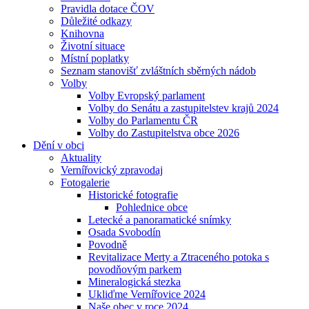
Pravidla dotace ČOV
Důležité odkazy
Knihovna
Životní situace
Místní poplatky
Seznam stanovišť zvláštních sběrných nádob
Volby
Volby Evropský parlament
Volby do Senátu a zastupitelstev krajů 2024
Volby do Parlamentu ČR
Volby do Zastupitelstva obce 2026
Dění v obci
Aktuality
Vernířovický zpravodaj
Fotogalerie
Historické fotografie
Pohlednice obce
Letecké a panoramatické snímky
Osada Svobodín
Povodně
Revitalizace Merty a Ztraceného potoka s
povodňovým parkem
Mineralogická stezka
Ukliďme Vernířovice 2024
Naše obec v roce 2024