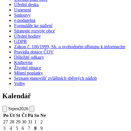
Úřední deska
Usnesení
Smlouvy
e-podatelna
Formuláře ke stažení
Strategie rozvoje obce
Úřední hodiny
GDPR
Zákon č. 106⁄1999, Sb. o svobodném přístupu k informacím
Pravidla dotace ČOV
Důležité odkazy
Knihovna
Životní situace
Místní poplatky
Seznam stanovišť zvláštních sběrných nádob
Volby
Kalendář
Srpen
2026
Po
Út
St
Čt
Pá
So
Ne
27
28
29
30
31
1
2
3
4
5
6
7
8
9