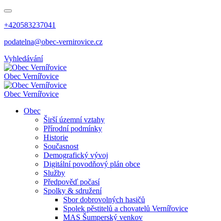
+420583237041
podatelna@obec-vernirovice.cz
Vyhledávání
Obec
Vernířovice
Obec
Vernířovice
Obec
Širší územní vztahy
Přírodní podmínky
Historie
Současnost
Demografický vývoj
Digitální povodňový plán obce
Služby
Předpověď počasí
Spolky & sdružení
Sbor dobrovolných hasičů
Spolek pěstitelů a chovatelů Vernířovice
MAS Šumperský venkov