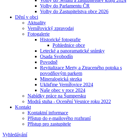
Volby do Senátu a zastupitelstev krajů 2024
Volby do Parlamentu ČR
Volby do Zastupitelstva obce 2026
Dění v obci
Aktuality
Vernířovický zpravodaj
Fotogalerie
Historické fotografie
Pohlednice obce
Letecké a panoramatické snímky
Osada Svobodín
Povodně
Revitalizace Merty a Ztraceného potoka s
povodňovým parkem
Mineralogická stezka
Ukliďme Vernířovice 2024
Naše obec v roce 2024
Nabídky práce na Šumpersku
Modrá stuha - Ocenění Vesnice roku 2022
Kontakt
Kontaktní informace
Přístup do e-mailového rozhraní
Přístup pro zastupitele
Vyhledávání