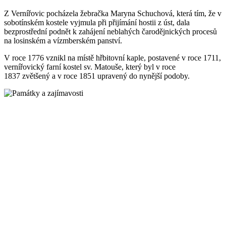
Z Vernířovic pocházela žebračka Maryna Schuchová, která tím, že v
sobotínském kostele vyjmula při přijímání hostii z úst, dala
bezprostřední podnět k zahájení neblahých čarodějnických procesů
na losinském a vízmberském panství.
V roce 1776 vznikl na místě hřbitovní kaple, postavené v roce 1711,
vernířovický farní kostel sv. Matouše, který byl v roce
1837 zvětšený a v roce 1851 upravený do nynější podoby.