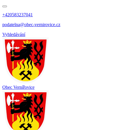
+420583237041
podatelna@obec-vernirovice.cz
Vyhledávání
Obec
Vernířovice