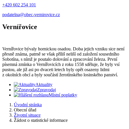
+420 602 254 101
podatelna@obec-vernirovice.cz
Vernířovice
Vernířovice bývaly hornickou osadou. Doba jejich vzniku sice není
přesně známa, patrně se však příliš neliší od založení sousedního
Sobotína, s nímž je poutalo dolování a zpracování železa. První
písemná zmínka o Vernířovicích z roku 1558 sděluje, že byly vsí
pustou, ale již asi po dvaceti letech byly opět osazeny lidmi
z okolních obcí a byly součástí žerotínského losinského panství.
Aktuality
Zpravodaj
Místní poplatky
Úvodní stránka
Obecní úřad
Životní situace
Žádost o statistické informace