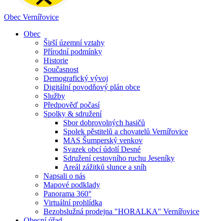
Obec
Vernířovice
Obec
Širší územní vztahy
Přírodní podmínky
Historie
Současnost
Demografický vývoj
Digitální povodňový plán obce
Služby
Předpověď počasí
Spolky & sdružení
Sbor dobrovolných hasičů
Spolek pěstitelů a chovatelů Vernířovice
MAS Šumperský venkov
Svazek obcí údolí Desné
Sdružení cestovního ruchu Jeseníky
Areál zážitků slunce a sníh
Napsali o nás
Mapové podklady
Panorama 360°
Virtuální prohlídka
Bezobslužná prodejna "HORALKA" Vernířovice
Obecní úřad