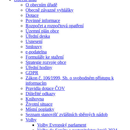
O obecním úřadě
Obecně závazné vyhlášky
Dotace
Povinné informace
Rozpočet a rozpočtová opatření
Územní plán obce
Úřední deska
Usnesení
Smlouvy
e-podatelna
Formuláře ke stažení
Strategie rozvoje obce
Úřední hodiny
GDPR
Zákon č. 106⁄1999, Sb. o svobodném přístupu k
informacím
Pravidla dotace ČOV
Důležité odkazy
Knihovna
Životní situace
Místní poplatky
Seznam stanovišť zvláštních sběrných nádob
Volby
Volby Evropský parlament