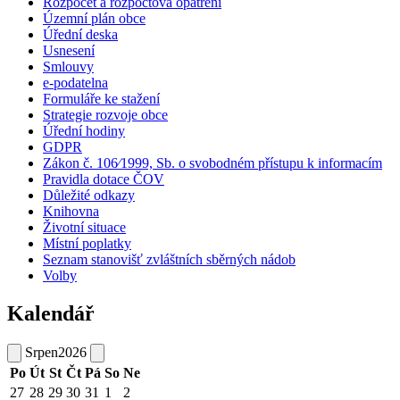
Rozpočet a rozpočtová opatření
Územní plán obce
Úřední deska
Usnesení
Smlouvy
e-podatelna
Formuláře ke stažení
Strategie rozvoje obce
Úřední hodiny
GDPR
Zákon č. 106⁄1999, Sb. o svobodném přístupu k informacím
Pravidla dotace ČOV
Důležité odkazy
Knihovna
Životní situace
Místní poplatky
Seznam stanovišť zvláštních sběrných nádob
Volby
Kalendář
Srpen
2026
Po
Út
St
Čt
Pá
So
Ne
27
28
29
30
31
1
2