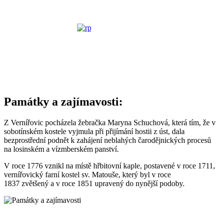
Památky a zajímavosti:
Z Vernířovic pocházela žebračka Maryna Schuchová, která tím, že v
sobotínském kostele vyjmula při přijímání hostii z úst, dala
bezprostřední podnět k zahájení neblahých čarodějnických procesů
na losinském a vízmberském panství.
V roce 1776 vznikl na místě hřbitovní kaple, postavené v roce 1711,
vernířovický farní kostel sv. Matouše, který byl v roce
1837 zvětšený a v roce 1851 upravený do nynější podoby.