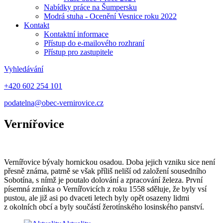
Nabídky práce na Šumpersku
Modrá stuha - Ocenění Vesnice roku 2022
Kontakt
Kontaktní informace
Přístup do e-mailového rozhraní
Přístup pro zastupitele
Vyhledávání
+420 602 254 101
podatelna@obec-vernirovice.cz
Vernířovice
Vernířovice bývaly hornickou osadou. Doba jejich vzniku sice není
přesně známa, patrně se však příliš neliší od založení sousedního
Sobotína, s nímž je poutalo dolování a zpracování železa. První
písemná zmínka o Vernířovicích z roku 1558 sděluje, že byly vsí
pustou, ale již asi po dvaceti letech byly opět osazeny lidmi
z okolních obcí a byly součástí žerotínského losinského panství.