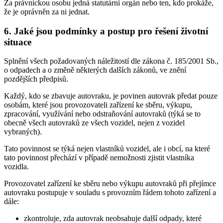
Za právnickou osobu jedná statutární orgán nebo ten, kdo prokáže,
že je oprávněn za ni jednat.
6. Jaké jsou podmínky a postup pro řešení životní
situace
Splnění všech požadovaných náležitostí dle zákona č. 185/2001 Sb.,
o odpadech a o změně některých dalších zákonů, ve znění
pozdějších předpisů.
Každý, kdo se zbavuje autovraku, je povinen autovrak předat pouze
osobám, které jsou provozovateli zařízení ke sběru, výkupu,
zpracování, využívání nebo odstraňování autovraků (týká se to
obecně všech autovraků ze všech vozidel, nejen z vozidel
vybraných).
Tato povinnost se týká nejen vlastníků vozidel, ale i obcí, na které
tato povinnost přechází v případě nemožnosti zjistit vlastníka
vozidla.
Provozovatel zařízení ke sběru nebo výkupu autovraků při přejímce
autovraku postupuje v souladu s provozním řádem tohoto zařízení a
dále:
zkontroluje, zda autovrak neobsahuje další odpady, které