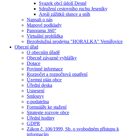
Svazek obcí údolí Desné
Sdružení cestovního ruchu Jeseníky
Areál zážitků slunce a sníh
Napsali o nás
Mapové podklady
Panorama 360°
Virtuální prohlídka
Bezobslužná prodejna "HORALKA" Vernířovice
Obecní úřad
O obecním úřadě
Obecně závazné vyhlášky
Dotace
Povinné informace
Rozpočet a rozpočtová opatření
Územní plán obce
Úřední deska
Usnesení
Smlouvy
e-podatelna
Formuláře ke stažení
Strategie rozvoje obce
Úřední hodiny
GDPR
Zákon č. 106⁄1999, Sb. o svobodném přístupu k
informacím