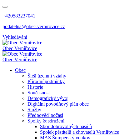
+420583237041
podatelna@obec-vernirovice.cz
Vyhledávání
Obec
Vernířovice
Obec
Vernířovice
Obec
Širší územní vztahy
Přírodní podmínky
Historie
Současnost
Demografický vývoj
Digitální povodňový plán obce
Služby
Předpověď počasí
Spolky & sdružení
Sbor dobrovolných hasičů
Spolek pěstitelů a chovatelů Vernířovice
MAS Šumperský venkov