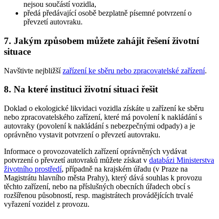
nejsou součástí vozidla,
předá předávající osobě bezplatně písemné potvrzení o
převzetí autovraku.
7. Jakým způsobem můžete zahájit řešení životní
situace
Navštivte nejbližší
zařízení ke sběru nebo zpracovatelské zařízení
.
8. Na které instituci životní situaci řešit
Doklad o ekologické likvidaci vozidla získáte u zařízení ke sběru
nebo zpracovatelského zařízení, které má povolení k nakládání s
autovraky (povolení k nakládání s nebezpečnými odpady) a je
oprávněno vystavit potvrzení o převzetí autovraku.
Informace o provozovatelích zařízení oprávněných vydávat
potvrzení o převzetí autovraků můžete získat v
databázi Ministerstva
životního prostředí
, případně na krajském úřadu (v Praze na
Magistrátu hlavního města Prahy), který dává souhlas k provozu
těchto zařízení, nebo na příslušných obecních úřadech obcí s
rozšířenou působností, resp. magistrátech provádějících trvalé
vyřazení vozidel z provozu.