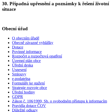
30. Případná upřesnění a poznámky k řešení životní
situace
Obecní úřad
O obecním úřadě
Obecně závazné vyhlášky
Dotace
Povinné informace
Rozpočet a rozpočtová opatření
Územní plán obce
Úřední deska
Usnesení
Smlouvy
e-podatelna
Formuláře ke stažení
Strategie rozvoje obce
Úřední hodiny
GDPR
Zákon č. 106⁄1999, Sb. o svobodném přístupu k informacím
Pravidla dotace ČOV
Důležité odkazy