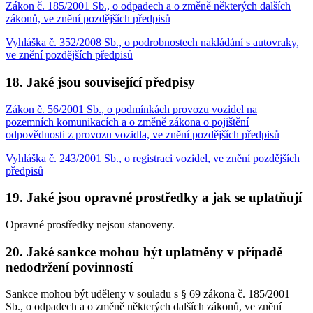
Zákon č. 185/2001 Sb., o odpadech a o změně některých dalších
zákonů, ve znění pozdějších předpisů
Vyhláška č. 352/2008 Sb., o podrobnostech nakládání s autovraky,
ve znění pozdějších předpisů
18. Jaké jsou související předpisy
Zákon č. 56/2001 Sb., o podmínkách provozu vozidel na
pozemních komunikacích a o změně zákona o pojištění
odpovědnosti z provozu vozidla, ve znění pozdějších předpisů
Vyhláška č. 243/2001 Sb., o registraci vozidel, ve znění pozdějších
předpisů
19. Jaké jsou opravné prostředky a jak se uplatňují
Opravné prostředky nejsou stanoveny.
20. Jaké sankce mohou být uplatněny v případě
nedodržení povinností
Sankce mohou být uděleny v souladu s § 69 zákona č. 185/2001
Sb., o odpadech a o změně některých dalších zákonů, ve znění