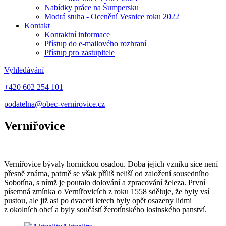
Nabídky práce na Šumpersku
Modrá stuha - Ocenění Vesnice roku 2022
Kontakt
Kontaktní informace
Přístup do e-mailového rozhraní
Přístup pro zastupitele
Vyhledávání
+420 602 254 101
podatelna@obec-vernirovice.cz
Vernířovice
Vernířovice bývaly hornickou osadou. Doba jejich vzniku sice není
přesně známa, patrně se však příliš neliší od založení sousedního
Sobotína, s nímž je poutalo dolování a zpracování železa. První
písemná zmínka o Vernířovicích z roku 1558 sděluje, že byly vsí
pustou, ale již asi po dvaceti letech byly opět osazeny lidmi
z okolních obcí a byly součástí žerotínského losinského panství.