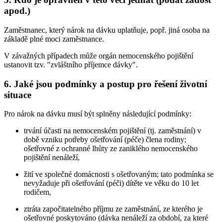
apod.)
Zaměstnanec, který nárok na dávku uplatňuje, popř. jiná osoba na
základě plné moci zaměstnance.
V závažných případech může orgán nemocenského pojištění
ustanovit tzv. "zvláštního příjemce dávky".
6. Jaké jsou podmínky a postup pro řešení životní
situace
Pro nárok na dávku musí být splněny následující podmínky:
trvání účasti na nemocenském pojištění (tj. zaměstnání) v
době vzniku potřeby ošetřování (péče) člena rodiny;
ošetřovné z ochranné lhůty ze zaniklého nemocenského
pojištění nenáleží,
žití ve společné domácnosti s ošetřovaným; tato podmínka se
nevyžaduje při ošetřování (péči) dítěte ve věku do 10 let
rodičem,
ztráta započitatelného příjmu ze zaměstnání, ze kterého je
ošetřovné poskytováno (dávka nenáleží za období, za které