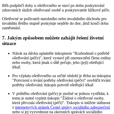
Běh podpůrčí doby u ošetřovného se staví po dobu poskytování
zdravotních služeb ošetřované osobě u poskytovatele lůžkové péče.
Ošetřovné se poživateli starobního nebo invalidního důchodu pro
invaliditu třetího stupně poskytuje nejdéle do dne, jímž končí doba
zaměstnání.
7. Jakým způsobem můžete zahájit řešení životní
situace
Nárok na dávku uplatněte tiskopisem "Rozhodnutí o potřebě
ošetřování (péče)", který vystaví při onemocnění člena rodiny
nebo osoby, která jinak o dítě pečuje, jeho (její) ošetřující
lékař.
Pro výplatu ošetřovného za určité období je třeba na tiskopisu
"Potvrzení o trvání potřeby ošetřování (péče)" osvědčit trvání
potřeby ošetřování; tiskopis potvrdí ošetřující lékař.
V průběhu ošetřování (péče) je možné se jednou vystřídat, k
tomu je nutné vyplnit tiskopis "Žádost o ošetřovné osoby,
která převzala ošetřování (péči)". Tiskopis si můžete stáhnout
z
internetových stránek České správy sociálního zabezpečení
nebo si jej vyzvednout na okresních správách sociálního