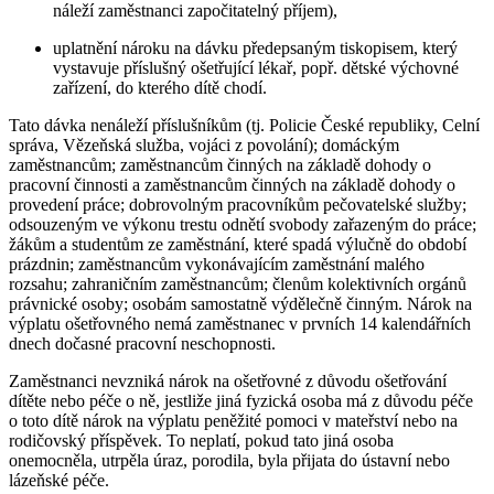
náleží zaměstnanci započitatelný příjem),
uplatnění nároku na dávku předepsaným tiskopisem, který
vystavuje příslušný ošetřující lékař, popř. dětské výchovné
zařízení, do kterého dítě chodí.
Tato dávka nenáleží příslušníkům (tj. Policie České republiky, Celní
správa, Vězeňská služba, vojáci z povolání); domáckým
zaměstnancům; zaměstnancům činných na základě dohody o
pracovní činnosti a zaměstnancům činných na základě dohody o
provedení práce; dobrovolným pracovníkům pečovatelské služby;
odsouzeným ve výkonu trestu odnětí svobody zařazeným do práce;
žákům a studentům ze zaměstnání, které spadá výlučně do období
prázdnin; zaměstnancům vykonávajícím zaměstnání malého
rozsahu; zahraničním zaměstnancům; členům kolektivních orgánů
právnické osoby; osobám samostatně výdělečně činným. Nárok na
výplatu ošetřovného nemá zaměstnanec v prvních 14 kalendářních
dnech dočasné pracovní neschopnosti.
Zaměstnanci nevzniká nárok na ošetřovné z důvodu ošetřování
dítěte nebo péče o ně, jestliže jiná fyzická osoba má z důvodu péče
o toto dítě nárok na výplatu peněžité pomoci v mateřství nebo na
rodičovský příspěvek. To neplatí, pokud tato jiná osoba
onemocněla, utrpěla úraz, porodila, byla přijata do ústavní nebo
lázeňské péče.