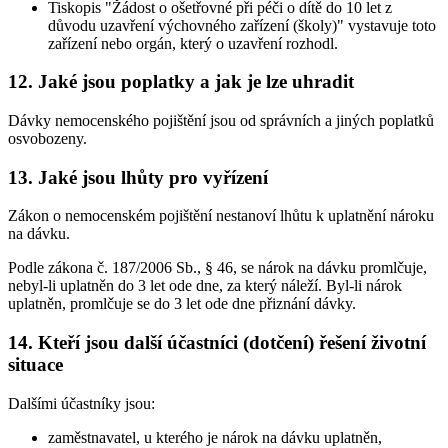
Tiskopis "Žádost o ošetřovné při péči o dítě do 10 let z
důvodu uzavření výchovného zařízení (školy)" vystavuje toto
zařízení nebo orgán, který o uzavření rozhodl.
12. Jaké jsou poplatky a jak je lze uhradit
Dávky nemocenského pojištění jsou od správních a jiných poplatků
osvobozeny.
13. Jaké jsou lhůty pro vyřízení
Zákon o nemocenském pojištění nestanoví lhůtu k uplatnění nároku
na dávku.
Podle zákona č. 187/2006 Sb., § 46, se nárok na dávku promlčuje,
nebyl-li uplatněn do 3 let ode dne, za který náleží. Byl-li nárok
uplatněn, promlčuje se do 3 let ode dne přiznání dávky.
14. Kteří jsou další účastníci (dotčení) řešení životní
situace
Dalšími účastníky jsou:
zaměstnavatel, u kterého je nárok na dávku uplatněn,