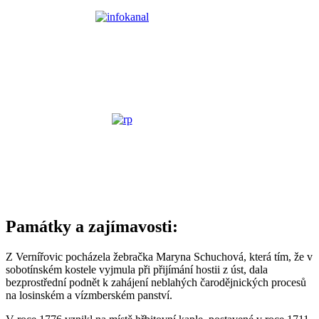
Památky a zajímavosti:
Z Vernířovic pocházela žebračka Maryna Schuchová, která tím, že v
sobotínském kostele vyjmula při přijímání hostii z úst, dala
bezprostřední podnět k zahájení neblahých čarodějnických procesů
na losinském a vízmberském panství.