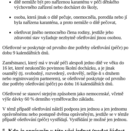
dítě nemůže být pro nařízenou karanténu v péči dětského
výchovného zařízení nebo docházet do školy,
osoba, která jinak o dítě pečuje, onemocněla, porodila nebo jí
byla nařízena karanténa, a proto nemůže o dítě pečovat,
ošetřovat jiného nemocného člena rodiny, jestliže jeho
zdravotní stav vyžaduje nezbytně ošetřování jinou osobou.
Ošetřovné se poskytuje od prvního dne potřeby ošetřování (péče) po
dobu 9 kalendářních dnů.
Zaměstnanci, který má v trvalé péči alespoň jedno dítě ve věku do
16 let, které neukončilo povinnou školní docházku, a je jinak
osamělý (tj. svobodný, rozvedený, ovdovělý, nežije-li s druhem
nebo registrovaným partnerem), se ošetřovné poskytuje od prvního
dne potřeby ošetřování (péče) po dobu 16 kalendářních dnů.
Ošetřovné se stanoví stejným způsobem jako nemocenské, včetně
výše dávky 60 % denního vyměřovacího základu.
V témž případě ošetřování náleží podpora jen jednou a jen jednomu
oprávněnému nebo postupně dvěma oprávněným, jestliže se v témže
případě ošetřování (péče) vystřídají. Vystřídání je možné jen jednou.
5. Kdo je oprávněn v této věci jednat (podat žádost