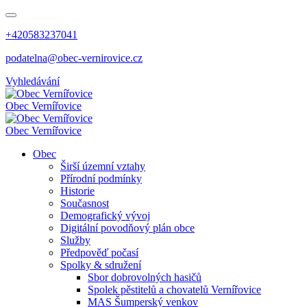
+420583237041
podatelna@obec-vernirovice.cz
Vyhledávání
Obec
Vernířovice
Obec
Vernířovice
Obec
Širší územní vztahy
Přírodní podmínky
Historie
Současnost
Demografický vývoj
Digitální povodňový plán obce
Služby
Předpověď počasí
Spolky & sdružení
Sbor dobrovolných hasičů
Spolek pěstitelů a chovatelů Vernířovice
MAS Šumperský venkov