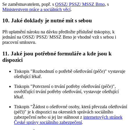
Se zaměstnavatelem, popř. s
OSSZ/ PSSZ/ MSSZ Brno
, s
Ministerstvem práce a sociálních věcí
.
10. Jaké doklady je nutné mít s sebou
Při uplatnění nároku na dávku předložte příslušné tiskopisy, k
jednání na OSSZ/ PSSZ/ MSSZ Brno je vhodné vzít s sebou i
pracovní smlouvu.
11. Jaké jsou potřebné formuláře a kde jsou k
dispozici
Tiskopis "Rozhodnutí o potřebě ošetřování (péče)" vystavuje
ošetřující lékař.
Tiskopis "Potvrzení o trvání potřeby ošetřování (péče)",
osvědčující trvání potřeby ošetřování, vystavuje ošetřující
lékař.
Tiskopis "Žádost o ošetřovné osoby, která převzala ošetřování
(péči)" je k dispozici na okresních správách sociálního
zabezpečení nebo si jej lze stáhnout z
internetových stránek
České správy sociálního zabezpečení
.