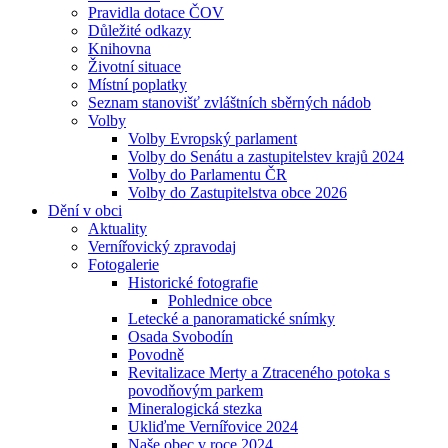
Pravidla dotace ČOV
Důležité odkazy
Knihovna
Životní situace
Místní poplatky
Seznam stanovišť zvláštních sběrných nádob
Volby
Volby Evropský parlament
Volby do Senátu a zastupitelstev krajů 2024
Volby do Parlamentu ČR
Volby do Zastupitelstva obce 2026
Dění v obci
Aktuality
Vernířovický zpravodaj
Fotogalerie
Historické fotografie
Pohlednice obce
Letecké a panoramatické snímky
Osada Svobodín
Povodně
Revitalizace Merty a Ztraceného potoka s
povodňovým parkem
Mineralogická stezka
Ukliďme Vernířovice 2024
Naše obec v roce 2024