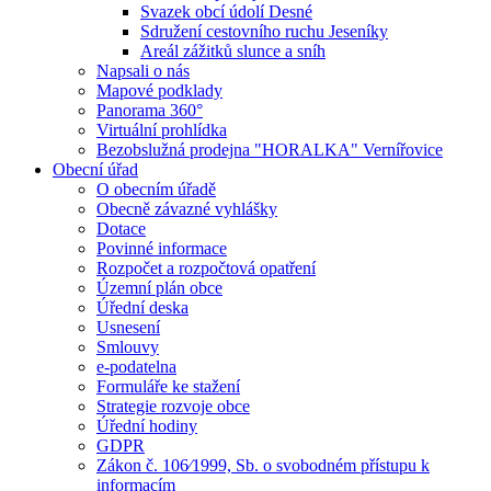
Svazek obcí údolí Desné
Sdružení cestovního ruchu Jeseníky
Areál zážitků slunce a sníh
Napsali o nás
Mapové podklady
Panorama 360°
Virtuální prohlídka
Bezobslužná prodejna "HORALKA" Vernířovice
Obecní úřad
O obecním úřadě
Obecně závazné vyhlášky
Dotace
Povinné informace
Rozpočet a rozpočtová opatření
Územní plán obce
Úřední deska
Usnesení
Smlouvy
e-podatelna
Formuláře ke stažení
Strategie rozvoje obce
Úřední hodiny
GDPR
Zákon č. 106⁄1999, Sb. o svobodném přístupu k
informacím