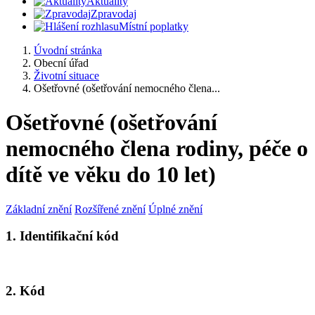
Aktuality
Zpravodaj
Místní poplatky
Úvodní stránka
Obecní úřad
Životní situace
Ošetřovné (ošetřování nemocného člena...
Ošetřovné (ošetřování
nemocného člena rodiny, péče o
dítě ve věku do 10 let)
Základní znění
Rozšířené znění
Úplné znění
1. Identifikační kód
2. Kód