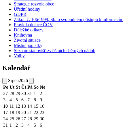
Strategie rozvoje obce
Úřední hodiny
GDPR
Zákon č. 106⁄1999, Sb. o svobodném přístupu k informacím
Pravidla dotace ČOV
Důležité odkazy
Knihovna
Životní situace
Místní poplatky
Seznam stanovišť zvláštních sběrných nádob
Volby
Kalendář
Srpen
2026
Po
Út
St
Čt
Pá
So
Ne
27
28
29
30
31
1
2
3
4
5
6
7
8
9
10
11
12
13
14
15
16
17
18
19
20
21
22
23
24
25
26
27
28
29
30
31
1
2
3
4
5
6