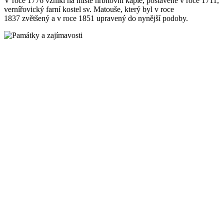
V roce 1776 vznikl na místě hřbitovní kaple, postavené v roce 1711,
vernířovický farní kostel sv. Matouše, který byl v roce
1837 zvětšený a v roce 1851 upravený do nynější podoby.