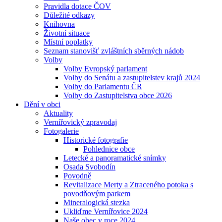
Pravidla dotace ČOV
Důležité odkazy
Knihovna
Životní situace
Místní poplatky
Seznam stanovišť zvláštních sběrných nádob
Volby
Volby Evropský parlament
Volby do Senátu a zastupitelstev krajů 2024
Volby do Parlamentu ČR
Volby do Zastupitelstva obce 2026
Dění v obci
Aktuality
Vernířovický zpravodaj
Fotogalerie
Historické fotografie
Pohlednice obce
Letecké a panoramatické snímky
Osada Svobodín
Povodně
Revitalizace Merty a Ztraceného potoka s
povodňovým parkem
Mineralogická stezka
Ukliďme Vernířovice 2024
Naše obec v roce 2024