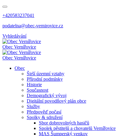
+420583237041
podatelna@obec-vernirovice.cz
Vyhledávání
Obec
Vernířovice
Obec
Vernířovice
Obec
Širší územní vztahy
Přírodní podmínky
Historie
Současnost
Demografický vývoj
Digitální povodňový plán obce
Služby
Předpověď počasí
Spolky & sdružení
Sbor dobrovolných hasičů
Spolek pěstitelů a chovatelů Vernířovice
MAS Šumperský venkov