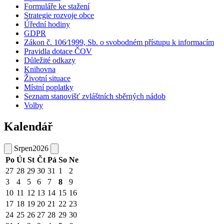
Formuláře ke stažení
Strategie rozvoje obce
Úřední hodiny
GDPR
Zákon č. 106⁄1999, Sb. o svobodném přístupu k informacím
Pravidla dotace ČOV
Důležité odkazy
Knihovna
Životní situace
Místní poplatky
Seznam stanovišť zvláštních sběrných nádob
Volby
Kalendář
Srpen
2026
Po
Út
St
Čt
Pá
So
Ne
27
28
29
30
31
1
2
3
4
5
6
7
8
9
10
11
12
13
14
15
16
17
18
19
20
21
22
23
24
25
26
27
28
29
30