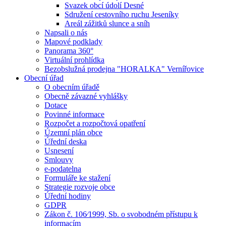
Svazek obcí údolí Desné
Sdružení cestovního ruchu Jeseníky
Areál zážitků slunce a sníh
Napsali o nás
Mapové podklady
Panorama 360°
Virtuální prohlídka
Bezobslužná prodejna "HORALKA" Vernířovice
Obecní úřad
O obecním úřadě
Obecně závazné vyhlášky
Dotace
Povinné informace
Rozpočet a rozpočtová opatření
Územní plán obce
Úřední deska
Usnesení
Smlouvy
e-podatelna
Formuláře ke stažení
Strategie rozvoje obce
Úřední hodiny
GDPR
Zákon č. 106⁄1999, Sb. o svobodném přístupu k
informacím