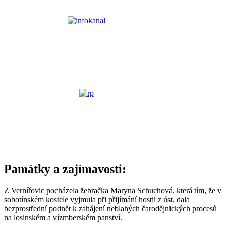
Památky a zajímavosti:
Z Vernířovic pocházela žebračka Maryna Schuchová, která tím, že v
sobotínském kostele vyjmula při přijímání hostii z úst, dala
bezprostřední podnět k zahájení neblahých čarodějnických procesů
na losinském a vízmberském panství.