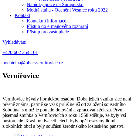
Nabídky práce na Šumpersku
Modrá stuha - Ocenění Vesnice roku 2022
Kontakt
Kontaktní informace
Přístup do e-mailového rozhraní
Přístup pro zastupitele
Vyhledávání
+420 602 254 101
podatelna@obec-vernirovice.cz
Vernířovice
Vernířovice bývaly hornickou osadou. Doba jejich vzniku sice není
přesně známa, patrně se však příliš neliší od založení sousedního
Sobotína, s nímž je poutalo dolování a zpracování železa. První
písemná zmínka o Vernířovicích z roku 1558 sděluje, že byly vsí
pustou, ale již asi po dvaceti letech byly opět osazeny lidmi
z okolních obcí a byly součástí žerotínského losinského panství.