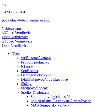
+420583237041
podatelna@obec-vernirovice.cz
Vyhledávání
Obec
Vernířovice
Obec
Vernířovice
Obec
Širší územní vztahy
Přírodní podmínky
Historie
Současnost
Demografický vývoj
Digitální povodňový plán obce
Služby
Předpověď počasí
Spolky & sdružení
Sbor dobrovolných hasičů
Spolek pěstitelů a chovatelů Vernířovice
MAS Šumperský venkov