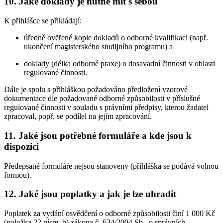
10. Jaké doklady je nutné mít s sebou
K přihlášce se přikládají:
úředně ověřené kopie dokladů o odborné kvalifikaci (např.
ukončení magisterského studijního programu) a
doklady (délka odborné praxe) o dosavadní činnosti v oblasti
regulované činnosti.
Dále je spolu s přihláškou požadováno předložení vzorové
dokumentace dle požadované odborné způsobilosti v příslušné
regulované činnosti v souladu s právními předpisy, kterou žadatel
zpracoval, popř. se podílel na jejím zpracování.
11. Jaké jsou potřebné formuláře a kde jsou k
dispozici
Předepsané formuláře nejsou stanoveny (přihláška se podává volnou
formou).
12. Jaké jsou poplatky a jak je lze uhradit
Poplatek za vydání osvědčení o odborné způsobilosti činí 1 000 Kč
(položka 22 písm. b) zákona č. 634/2004 Sb., o správních