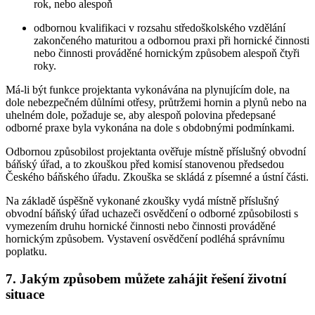
rok, nebo alespoň
odbornou kvalifikaci v rozsahu středoškolského vzdělání
zakončeného maturitou a odbornou praxi při hornické činnosti
nebo činnosti prováděné hornickým způsobem alespoň čtyři
roky.
Má-li být funkce projektanta vykonávána na plynujícím dole, na
dole nebezpečném důlními otřesy, průtržemi hornin a plynů nebo na
uhelném dole, požaduje se, aby alespoň polovina předepsané
odborné praxe byla vykonána na dole s obdobnými podmínkami.
Odbornou způsobilost projektanta ověřuje místně příslušný obvodní
báňský úřad, a to zkouškou před komisí stanovenou předsedou
Českého báňského úřadu. Zkouška se skládá z písemné a ústní části.
Na základě úspěšně vykonané zkoušky vydá místně příslušný
obvodní báňský úřad uchazeči osvědčení o odborné způsobilosti s
vymezením druhu hornické činnosti nebo činnosti prováděné
hornickým způsobem. Vystavení osvědčení podléhá správnímu
poplatku.
7. Jakým způsobem můžete zahájit řešení životní
situace