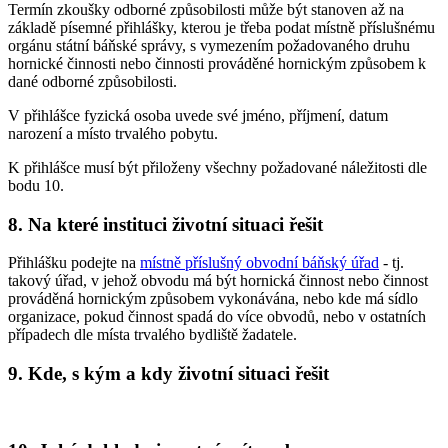
Termín zkoušky odborné způsobilosti může být stanoven až na
základě písemné přihlášky, kterou je třeba podat místně příslušnému
orgánu státní báňské správy, s vymezením požadovaného druhu
hornické činnosti nebo činnosti prováděné hornickým způsobem k
dané odborné způsobilosti.
V přihlášce fyzická osoba uvede své jméno, příjmení, datum
narození a místo trvalého pobytu.
K přihlášce musí být přiloženy všechny požadované náležitosti dle
bodu 10.
8. Na které instituci životní situaci řešit
Přihlášku podejte na
místně příslušný obvodní báňský úřad
- tj.
takový úřad, v jehož obvodu má být hornická činnost nebo činnost
prováděná hornickým způsobem vykonávána, nebo kde má sídlo
organizace, pokud činnost spadá do více obvodů, nebo v ostatních
případech dle místa trvalého bydliště žadatele.
9. Kde, s kým a kdy životní situaci řešit