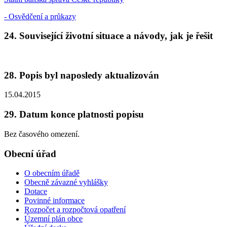
- Osvědčení a průkazy
24. Související životní situace a návody, jak je řešit
28. Popis byl naposledy aktualizován
15.04.2015
29. Datum konce platnosti popisu
Bez časového omezení.
Obecní úřad
O obecním úřadě
Obecně závazné vyhlášky
Dotace
Povinné informace
Rozpočet a rozpočtová opatření
Územní plán obce