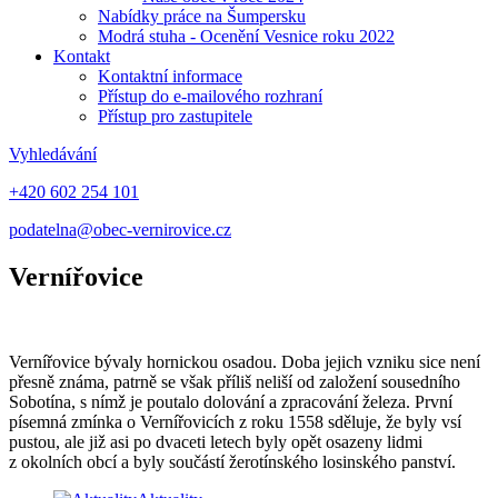
Nabídky práce na Šumpersku
Modrá stuha - Ocenění Vesnice roku 2022
Kontakt
Kontaktní informace
Přístup do e-mailového rozhraní
Přístup pro zastupitele
Vyhledávání
+420 602 254 101
podatelna@obec-vernirovice.cz
Vernířovice
Vernířovice bývaly hornickou osadou. Doba jejich vzniku sice není
přesně známa, patrně se však příliš neliší od založení sousedního
Sobotína, s nímž je poutalo dolování a zpracování železa. První
písemná zmínka o Vernířovicích z roku 1558 sděluje, že byly vsí
pustou, ale již asi po dvaceti letech byly opět osazeny lidmi
z okolních obcí a byly součástí žerotínského losinského panství.