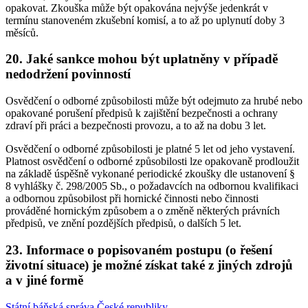
opakovat. Zkouška může být opakována nejvýše jedenkrát v
termínu stanoveném zkušební komisí, a to až po uplynutí doby 3
měsíců.
20. Jaké sankce mohou být uplatněny v případě
nedodržení povinností
Osvědčení o odborné způsobilosti může být odejmuto za hrubé nebo
opakované porušení předpisů k zajištění bezpečnosti a ochrany
zdraví při práci a bezpečnosti provozu, a to až na dobu 3 let.
Osvědčení o odborné způsobilosti je platné 5 let od jeho vystavení.
Platnost osvědčení o odborné způsobilosti lze opakovaně prodloužit
na základě úspěšně vykonané periodické zkoušky dle ustanovení §
8 vyhlášky č. 298/2005 Sb., o požadavcích na odbornou kvalifikaci
a odbornou způsobilost při hornické činnosti nebo činnosti
prováděné hornickým způsobem a o změně některých právních
předpisů, ve znění pozdějších předpisů, o dalších 5 let.
23. Informace o popisovaném postupu (o řešení
životní situace) je možné získat také z jiných zdrojů
a v jiné formě
Státní báňská správa České republiky