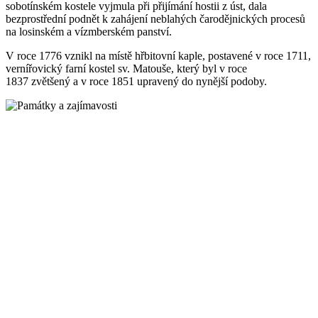
sobotínském kostele vyjmula při přijímání hostii z úst, dala
bezprostřední podnět k zahájení neblahých čarodějnických procesů
na losinském a vízmberském panství.
V roce 1776 vznikl na místě hřbitovní kaple, postavené v roce 1711,
vernířovický farní kostel sv. Matouše, který byl v roce
1837 zvětšený a v roce 1851 upravený do nynější podoby.