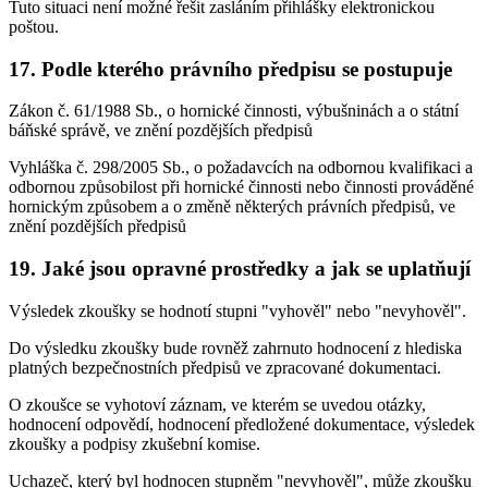
Tuto situaci není možné řešit zasláním přihlášky elektronickou
poštou.
17. Podle kterého právního předpisu se postupuje
Zákon č. 61/1988 Sb., o hornické činnosti, výbušninách a o státní
báňské správě, ve znění pozdějších předpisů
Vyhláška č. 298/2005 Sb., o požadavcích na odbornou kvalifikaci a
odbornou způsobilost při hornické činnosti nebo činnosti prováděné
hornickým způsobem a o změně některých právních předpisů, ve
znění pozdějších předpisů
19. Jaké jsou opravné prostředky a jak se uplatňují
Výsledek zkoušky se hodnotí stupni "vyhověl" nebo "nevyhověl".
Do výsledku zkoušky bude rovněž zahrnuto hodnocení z hlediska
platných bezpečnostních předpisů ve zpracované dokumentaci.
O zkoušce se vyhotoví záznam, ve kterém se uvedou otázky,
hodnocení odpovědí, hodnocení předložené dokumentace, výsledek
zkoušky a podpisy zkušební komise.
Uchazeč, který byl hodnocen stupněm "nevyhověl", může zkoušku