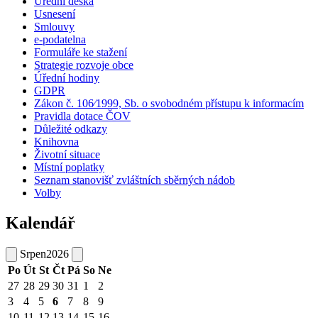
Úřední deska
Usnesení
Smlouvy
e-podatelna
Formuláře ke stažení
Strategie rozvoje obce
Úřední hodiny
GDPR
Zákon č. 106⁄1999, Sb. o svobodném přístupu k informacím
Pravidla dotace ČOV
Důležité odkazy
Knihovna
Životní situace
Místní poplatky
Seznam stanovišť zvláštních sběrných nádob
Volby
Kalendář
Srpen
2026
Po
Út
St
Čt
Pá
So
Ne
27
28
29
30
31
1
2
3
4
5
6
7
8
9
10
11
12
13
14
15
16