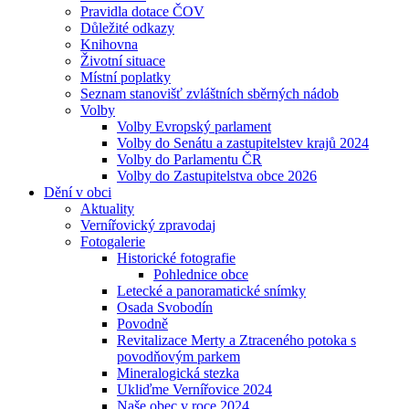
Pravidla dotace ČOV
Důležité odkazy
Knihovna
Životní situace
Místní poplatky
Seznam stanovišť zvláštních sběrných nádob
Volby
Volby Evropský parlament
Volby do Senátu a zastupitelstev krajů 2024
Volby do Parlamentu ČR
Volby do Zastupitelstva obce 2026
Dění v obci
Aktuality
Vernířovický zpravodaj
Fotogalerie
Historické fotografie
Pohlednice obce
Letecké a panoramatické snímky
Osada Svobodín
Povodně
Revitalizace Merty a Ztraceného potoka s
povodňovým parkem
Mineralogická stezka
Ukliďme Vernířovice 2024
Naše obec v roce 2024