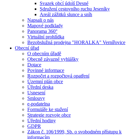
Svazek obcí údolí Desné
Sdružení cestovního ruchu Jeseníky
Areál zážitků slunce a sníh
Napsali o nás
Mapové podklady
Panorama 360°
Virtuální prohlídka
Bezobslužná prodejna "HORALKA" Vernířovice
Obecní úřad
O obecním úřadě
Obecně závazné vyhlášky
Dotace
Povinné informace
Rozpočet a rozpočtová opatření
Územní plán obce
Úřední deska
Usnesení
Smlouvy
e-podatelna
Formuláře ke stažení
Strategie rozvoje obce
Úřední hodiny
GDPR
Zákon č. 106⁄1999, Sb. o svobodném přístupu k
informacím