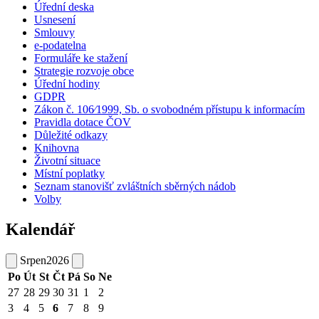
Úřední deska
Usnesení
Smlouvy
e-podatelna
Formuláře ke stažení
Strategie rozvoje obce
Úřední hodiny
GDPR
Zákon č. 106⁄1999, Sb. o svobodném přístupu k informacím
Pravidla dotace ČOV
Důležité odkazy
Knihovna
Životní situace
Místní poplatky
Seznam stanovišť zvláštních sběrných nádob
Volby
Kalendář
Srpen
2026
Po
Út
St
Čt
Pá
So
Ne
27
28
29
30
31
1
2
3
4
5
6
7
8
9