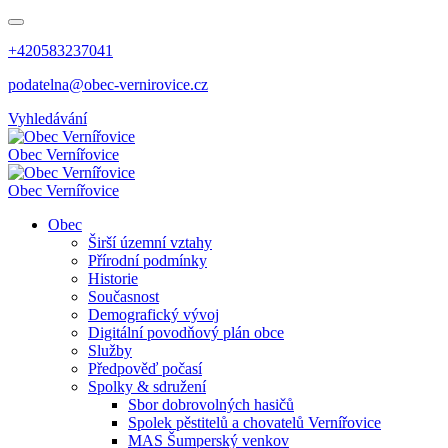
+420583237041
podatelna@obec-vernirovice.cz
Vyhledávání
Obec
Vernířovice
Obec
Vernířovice
Obec
Širší územní vztahy
Přírodní podmínky
Historie
Současnost
Demografický vývoj
Digitální povodňový plán obce
Služby
Předpověď počasí
Spolky & sdružení
Sbor dobrovolných hasičů
Spolek pěstitelů a chovatelů Vernířovice
MAS Šumperský venkov