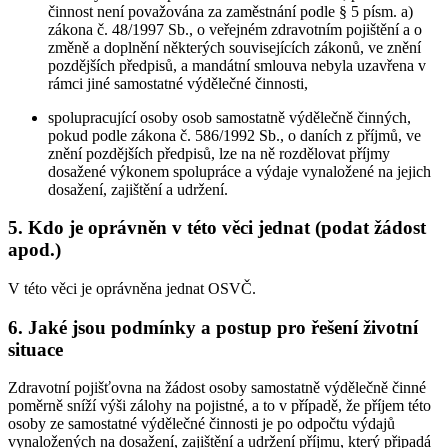
činnost není považována za zaměstnání podle § 5 písm. a)
zákona č. 48/1997 Sb., o veřejném zdravotním pojištění a o
změně a doplnění některých souvisejících zákonů, ve znění
pozdějších předpisů, a mandátní smlouva nebyla uzavřena v
rámci jiné samostatné výdělečné činnosti,
spolupracující osoby osob samostatně výdělečně činných,
pokud podle zákona č. 586/1992 Sb., o daních z příjmů, ve
znění pozdějších předpisů, lze na ně rozdělovat příjmy
dosažené výkonem spolupráce a výdaje vynaložené na jejich
dosažení, zajištění a udržení.
5. Kdo je oprávněn v této věci jednat (podat žádost
apod.)
V této věci je oprávněna jednat OSVČ.
6. Jaké jsou podmínky a postup pro řešení životní
situace
Zdravotní pojišťovna na žádost osoby samostatně výdělečně činné
poměrně sníží výši zálohy na pojistné, a to v případě, že příjem této
osoby ze samostatné výdělečné činnosti je po odpočtu výdajů
vynaložených na dosažení, zajištění a udržení příjmu, který připadá