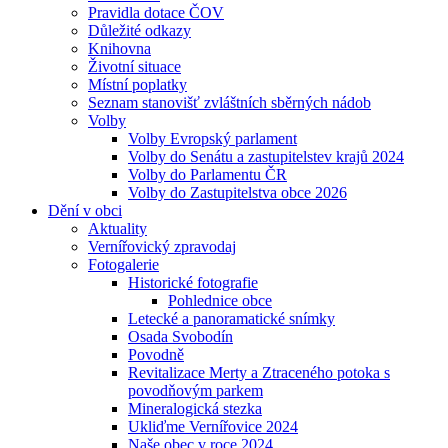
Pravidla dotace ČOV
Důležité odkazy
Knihovna
Životní situace
Místní poplatky
Seznam stanovišť zvláštních sběrných nádob
Volby
Volby Evropský parlament
Volby do Senátu a zastupitelstev krajů 2024
Volby do Parlamentu ČR
Volby do Zastupitelstva obce 2026
Dění v obci
Aktuality
Vernířovický zpravodaj
Fotogalerie
Historické fotografie
Pohlednice obce
Letecké a panoramatické snímky
Osada Svobodín
Povodně
Revitalizace Merty a Ztraceného potoka s
povodňovým parkem
Mineralogická stezka
Ukliďme Vernířovice 2024
Naše obec v roce 2024