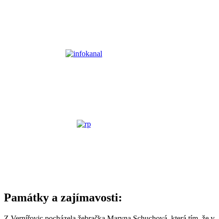
Památky a zajímavosti:
Z Vernířovic pocházela žebračka Maryna Schuchová, která tím, že v