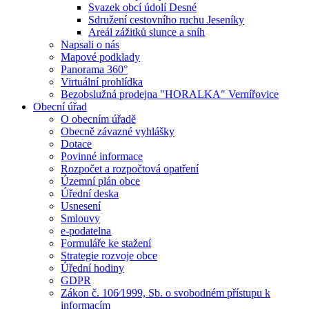
Svazek obcí údolí Desné
Sdružení cestovního ruchu Jeseníky
Areál zážitků slunce a sníh
Napsali o nás
Mapové podklady
Panorama 360°
Virtuální prohlídka
Bezobslužná prodejna "HORALKA" Vernířovice
Obecní úřad
O obecním úřadě
Obecně závazné vyhlášky
Dotace
Povinné informace
Rozpočet a rozpočtová opatření
Územní plán obce
Úřední deska
Usnesení
Smlouvy
e-podatelna
Formuláře ke stažení
Strategie rozvoje obce
Úřední hodiny
GDPR
Zákon č. 106⁄1999, Sb. o svobodném přístupu k
informacím