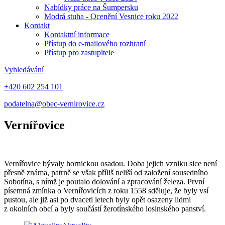
Nabídky práce na Šumpersku
Modrá stuha - Ocenění Vesnice roku 2022
Kontakt
Kontaktní informace
Přístup do e-mailového rozhraní
Přístup pro zastupitele
Vyhledávání
+420 602 254 101
podatelna@obec-vernirovice.cz
Vernířovice
Vernířovice bývaly hornickou osadou. Doba jejich vzniku sice není
přesně známa, patrně se však příliš neliší od založení sousedního
Sobotína, s nímž je poutalo dolování a zpracování železa. První
písemná zmínka o Vernířovicích z roku 1558 sděluje, že byly vsí
pustou, ale již asi po dvaceti letech byly opět osazeny lidmi
z okolních obcí a byly součástí žerotínského losinského panství.