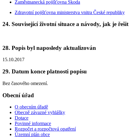
Zaměstnanecká pojišťovna Škoda
Zdravotní pojišťovna ministerstva vnitra České republiky
24. Související životní situace a návody, jak je řešit
28. Popis byl naposledy aktualizován
15.10.2017
29. Datum konce platnosti popisu
Bez časového omezení.
Obecní úřad
O obecním úřadě
Obecně závazné vyhlášky
Dotace
Povinné informace
Rozpočet a rozpočtová opatření
Územní plán obce