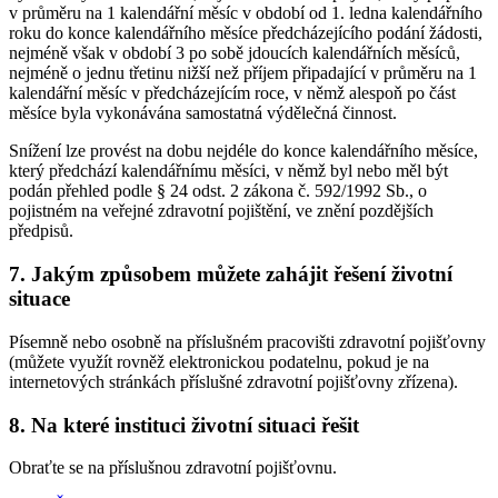
v průměru na 1 kalendářní měsíc v období od 1. ledna kalendářního
roku do konce kalendářního měsíce předcházejícího podání žádosti,
nejméně však v období 3 po sobě jdoucích kalendářních měsíců,
nejméně o jednu třetinu nižší než příjem připadající v průměru na 1
kalendářní měsíc v předcházejícím roce, v němž alespoň po část
měsíce byla vykonávána samostatná výdělečná činnost.
Snížení lze provést na dobu nejdéle do konce kalendářního měsíce,
který předchází kalendářnímu měsíci, v němž byl nebo měl být
podán přehled podle § 24 odst. 2 zákona č. 592/1992 Sb., o
pojistném na veřejné zdravotní pojištění, ve znění pozdějších
předpisů.
7. Jakým způsobem můžete zahájit řešení životní
situace
Písemně nebo osobně na příslušném pracovišti zdravotní pojišťovny
(můžete využít rovněž elektronickou podatelnu, pokud je na
internetových stránkách příslušné zdravotní pojišťovny zřízena).
8. Na které instituci životní situaci řešit
Obraťte se na příslušnou zdravotní pojišťovnu.