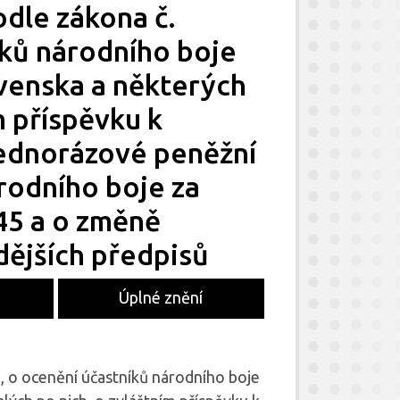
odle zákona č.
íků národního boje
venska a některých
m příspěvku k
ednorázové peněžní
rodního boje za
45 a o změně
dějších předpisů
Úplné znění
, o ocenění účastníků národního boje