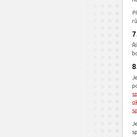
Př
rů
7
Ř
b
8
Je
p
s
o
s
Je
s