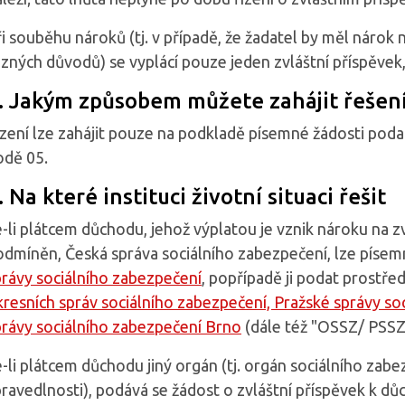
i souběhu nároků (tj. v případě, že žadatel by měl nárok 
zných důvodů) se vyplácí pouze jeden zvláštní příspěvek, a
. Jakým způsobem můžete zahájit řešení 
ízení lze zahájit pouze na podkladě písemné žádosti po
odě 05.
. Na které instituci životní situaci řešit
-li plátcem důchodu, jehož výplatou je vznik nároku na z
odmíněn, Česká správa sociálního zabezpečení, lze písem
právy sociálního zabezpečení
, popřípadě ji podat prostřed
kresních správ sociálního zabezpečení, Pražské správy s
právy sociálního zabezpečení Brno
(dále též "OSSZ/ PSSZ
-li plátcem důchodu jiný orgán (tj. orgán sociálního zabe
pravedlnosti), podává se žádost o zvláštní příspěvek k 