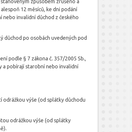
ylo stanoveným způsobem zrušeno a
a alespoň 12 měsíců, ke dni podání
ní nebo invalidní důchod z českého
ký důchod po osobách uvedených pod
ení podle § 7 zákona č. 357/2005 Sb.,
 a pobírají starobní nebo invalidní
í odrážkou výše (od splátky důchodu
tou odrážkou výše (od splátky
ě).