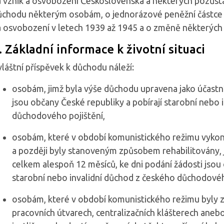
a vznik a osvobození Československa a některých pozůstal
ůchodu některým osobám, o jednorázové peněžní částce
a osvobození v letech 1939 až 1945 a o změně některých 
. Základní informace k životní situaci
láštní příspěvek k důchodu náleží:
osobám, jimž byla výše důchodu upravena jako účastn
jsou občany České republiky a pobírají starobní nebo 
důchodového pojištění,
osobám, které v období komunistického režimu vykon
a později byly stanoveným způsobem rehabilitovány, j
celkem alespoň 12 měsíců, ke dni podání žádosti jsou 
starobní nebo invalidní důchod z českého důchodovéh
osobám, které v období komunistického režimu byly z
pracovních útvarech, centralizačních klášterech aneb