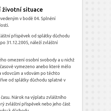
 životní situace
uvedeným v bodě 04. Splnění
osti.
vláštní příspěvek od splátky důchodu
po 31.12.2005, náleží zvláštní
ho omezení osobní svobody a u nichž
 časově vymezeno anebo které mělo
, a vdovcům a vdovám po těchto
říve od splátky důchodu splatné v
času. Nárok na výplatu zvláštního
rý zvláštní příspěvek nebo jeho část
pěvku k důchodu.