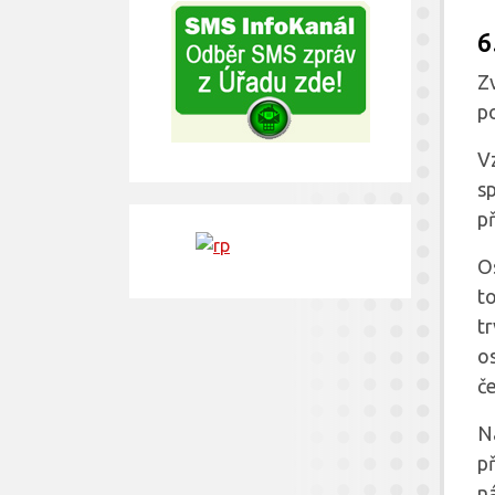
6
Z
p
Vz
sp
p
O
t
t
o
č
N
př
ná