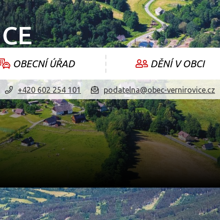
ICE
OBECNÍ ÚŘAD
DĚNÍ V OBCI
+420 602 254 101
podatelna@obec-vernirovice.cz