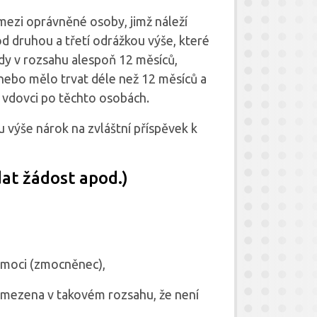
mezi oprávněné osoby, jimž náleží
d druhou a třetí odrážkou výše, které
y v rozsahu alespoň 12 měsíců,
nebo mělo trvat déle než 12 měsíců a
i vdovci po těchto osobách.
výše nárok na zvláštní příspěvek k
dat žádost apod.)
 moci (zmocněnec),
omezena v takovém rozsahu, že není