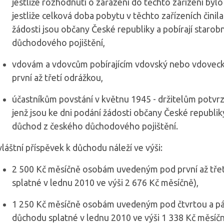
jestliže rozhodnutí o zařazení do těchto zařízení b
jestliže celková doba pobytu v těchto zařízeních činil
žádosti jsou občany České republiky a pobírají starob
důchodového pojištění,
vdovám a vdovcům pobírajícím vdovský nebo vdovec
první až třetí odrážkou,
účastníkům povstání v květnu 1945 - držitelům potvrz
jenž jsou ke dni podání žádosti občany České republiky
důchod z českého důchodového pojištění.
láštní příspěvek k důchodu náleží ve výši:
2 500 Kč měsíčně osobám uvedeným pod první až třet
splatné v lednu 2010 ve výši 2 676 Kč měsíčně),
1 250 Kč měsíčně osobám uvedeným pod čtvrtou a pá
důchodu splatné v lednu 2010 ve výši 1 338 Kč měsíčn