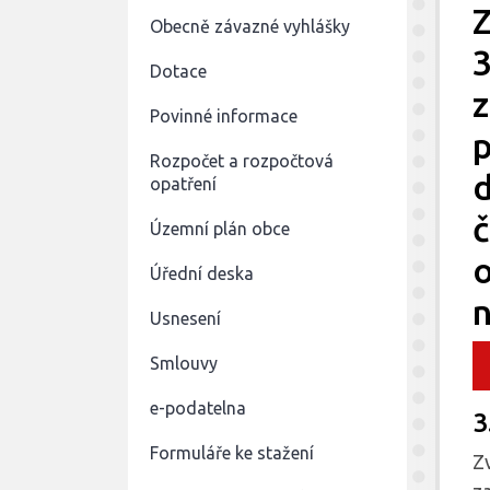
Z
Obecně závazné vyhlášky
3
Dotace
z
Povinné informace
p
Rozpočet a rozpočtová
opatření
č
Územní plán obce
o
Úřední deska
n
Usnesení
Smlouvy
e-podatelna
3
Formuláře ke stažení
Z