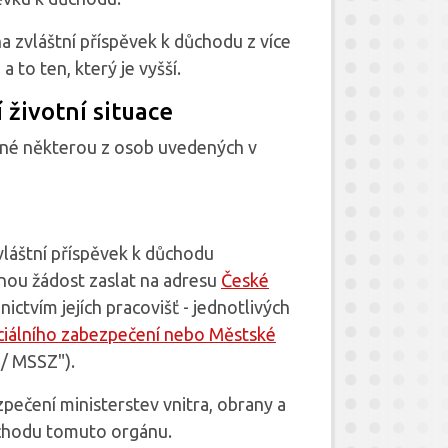
na zvláštní příspěvek k důchodu z více
 to ten, který je vyšší.
životní situace
dané některou z osob uvedených v
vláštní příspěvek k důchodu
nou žádost zaslat na adresu
České
nictvím jejích pracovišť - jednotlivých
ociálního zabezpečení nebo Městské
/ MSSZ").
zpečení ministerstev vnitra, obrany a
důchodu tomuto orgánu.