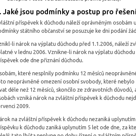
. Jaké jsou podmínky a postup pro řešení
vláštní příspěvek k důchodu náleží oprávněným osobám 
odmínky státního občanství se posuzuje ke dni podání žád
nikl-li nárok na výplatu důchodu před 1.1.2006, náleží z
latné v lednu 2006. Vznikne-li nárok na výplatu důchodu 
říspěvek ode dne přiznání důchodu.
sobám, které nesplnily podmínku 12 měsíců neoprávněné
oto neoprávněné omezení osobní svobody, které nebylo
rvat déle než 12 měsíců, skončilo ze zdravotních důvodů
sobách vzniká nárok na zvláštní příspěvek k důchodu nejd
ervenci 2009.
árok na zvláštní příspěvek k důchodu nezaniká uplynutím 
íspěvku k důchodu zaniká uplynutím 5 let ode dne, za kte
leží; tato lhůta neplyne po dobu řízení o zvláštním přís