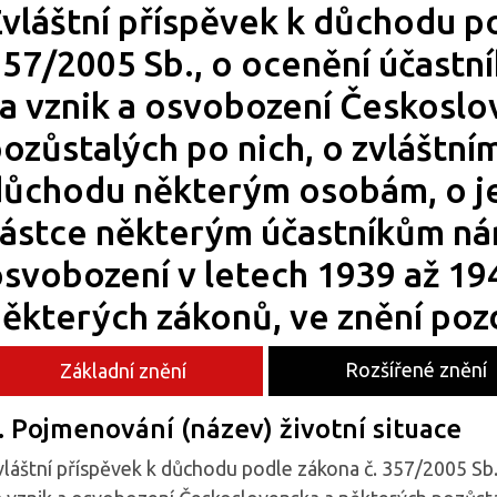
vláštní příspěvek k důchodu p
57/2005 Sb., o ocenění účastn
a vznik a osvobození Českoslo
ozůstalých po nich, o zvláštní
důchodu některým osobám, o j
ástce některým účastníkům ná
svobození v letech 1939 až 19
ěkterých zákonů, ve znění poz
Rozšířené znění
Základní znění
. Pojmenování (název) životní situace
vláštní příspěvek k důchodu podle zákona č. 357/2005 Sb.