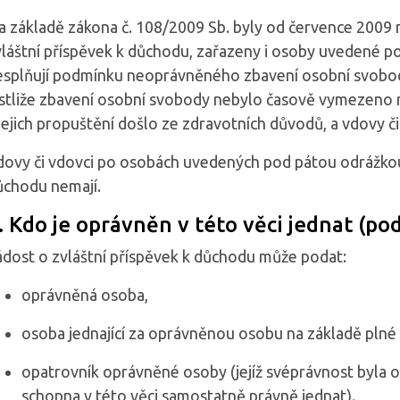
a základě zákona č. 108/2009 Sb. byly od července 2009 
vláštní příspěvek k důchodu, zařazeny i osoby uvedené po
esplňují podmínku neoprávněného zbavení osobní svobod
estliže zbavení osobní svobody nebylo časově vymezeno 
jejich propuštění došlo ze zdravotních důvodů, a vdovy č
dovy či vdovci po osobách uvedených pod pátou odrážkou 
ůchodu nemají.
. Kdo je oprávněn v této věci jednat (po
ádost o zvláštní příspěvek k důchodu může podat:
oprávněná osoba,
osoba jednající za oprávněnou osobu na základě plné
opatrovník oprávněné osoby (jejíž svéprávnost byla 
schopna v této věci samostatně právně jednat).