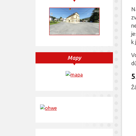
N
z
n
j
k 
V
Mapy
d
5
Ž