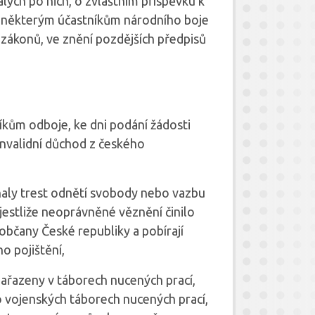
ých po nich, o zvláštním příspěvku k
 některým účastníkům národního boje
zákonů, ve znění pozdějších předpisů
íkům odboje, ke dni podání žádosti
invalidní důchod z českého
aly trest odnětí svobody nebo vazbu
estliže neoprávněné věznění činilo
občany České republiky a pobírají
o pojištění,
ařazeny v táborech nucených prací,
o vojenských táborech nucených prací,