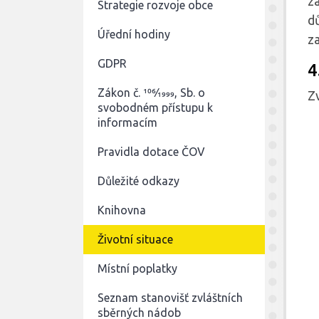
z
Strategie rozvoje obce
d
Úřední hodiny
z
GDPR
4
Zákon č. 106⁄1999, Sb. o
Zv
svobodném přístupu k
informacím
Pravidla dotace ČOV
Důležité odkazy
Knihovna
Životní situace
Místní poplatky
Seznam stanovišť zvláštních
sběrných nádob